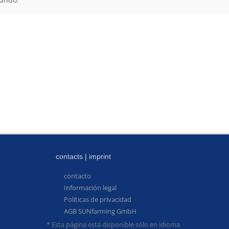
contacts | imprint
contacto
Información legal
Políticas de privacidad
AGB SUNfarming GmbH
* Esta página está disponible sólo en idioma