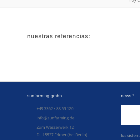
nuestras referencias:
sunfarming gmbh
news *
+49 3362 / 88 59 120
info@sunfarming.de
Zum Wasserwerk 12
D - 15537 Erkner (bei Berlin)
los siste