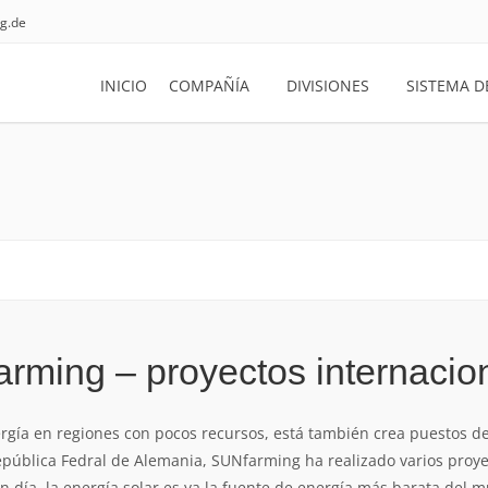
g.de
INICIO
COMPAÑÍA
DIVISIONES
SISTEMA D
arming – proyectos internacio
ergía en regiones con pocos recursos, está también crea puestos de 
epública Fedral de Alemania, SUNfarming ha realizado varios proye
n día, la energía solar es ya la fuente de energía más barata del 