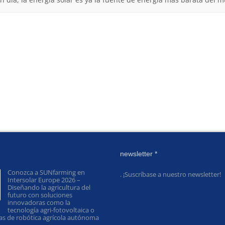
newsletter *
Conozca a SUNfarming en
. ¡Suscríbase a nuestro newsletter!
Intersolar Europe 2026 –
Diseñando la agricultura del
futuro con soluciones
innovadoras como la
tecnología agri-fotovoltaica o
mas de robótica agrícola autónoma