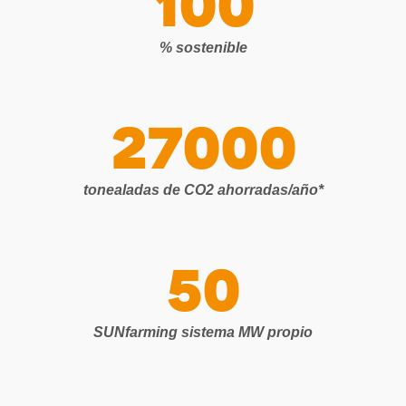
1
0
0
% sostenible
2
7
0
0
0
tonealadas de CO2 ahorradas/año*
5
0
SUNfarming sistema MW propio