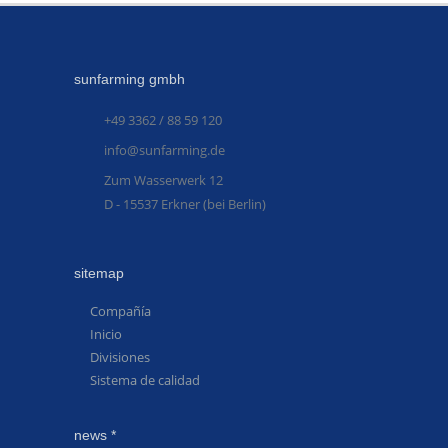
sunfarming gmbh
+49 3362 / 88 59 120
info@sunfarming.de
Zum Wasserwerk 12
D - 15537 Erkner (bei Berlin)
sitemap
Compañía
Inicio
Divisiones
Sistema de calidad
news *