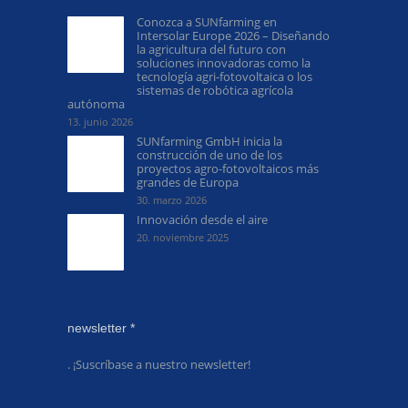
Conozca a SUNfarming en
Intersolar Europe 2026 – Diseñando
la agricultura del futuro con
soluciones innovadoras como la
tecnología agri-fotovoltaica o los
sistemas de robótica agrícola
autónoma
13. junio 2026
SUNfarming GmbH inicia la
construcción de uno de los
proyectos agro-fotovoltaicos más
grandes de Europa
30. marzo 2026
Innovación desde el aire
20. noviembre 2025
newsletter *
. ¡Suscríbase a nuestro newsletter!