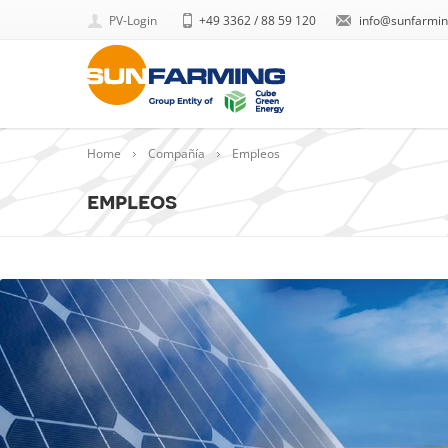
PV-Login
+49 3362 / 88 59 120
info@sunfarmin
Home
Compañía
Empleos
empleos