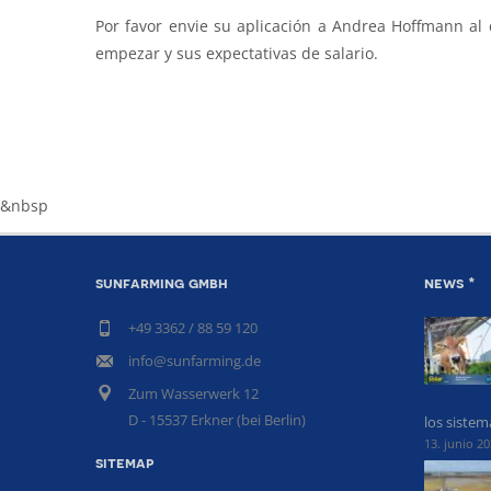
Por favor envie su aplicación a Andrea Hoffmann al 
empezar y sus expectativas de salario.
&nbsp
sunfarming gmbh
news *
+49 3362 / 88 59 120
info@sunfarming.de
Zum Wasserwerk 12
D - 15537 Erkner (bei Berlin)
los siste
13. junio 2
sitemap