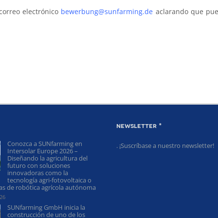
correo electrónico
bewerbung@sunfarming.de
aclarando que pues
newsletter *
Conozca a SUNfarming en
. ¡Suscríbase a nuestro newsletter!
Intersolar Europe 2026 –
Diseñando la agricultura del
futuro con soluciones
innovadoras como la
tecnología agri-fotovoltaica o
mas de robótica agrícola autónoma
026
SUNfarming GmbH inicia la
construcción de uno de los