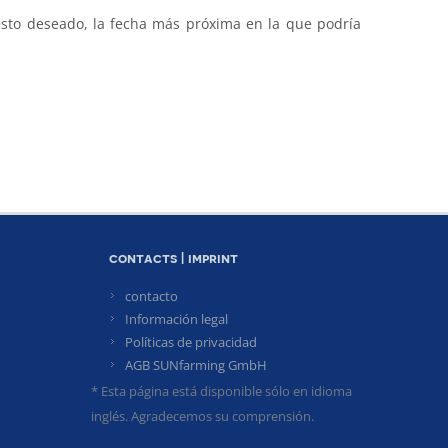
to deseado, la fecha más próxima en la que podría
contacts | imprint
contacto
Información legal
Políticas de privacidad
AGB SUNfarming GmbH
* Esta página está disponible sólo en idioma
inglés. Agradecemos su comprensión.