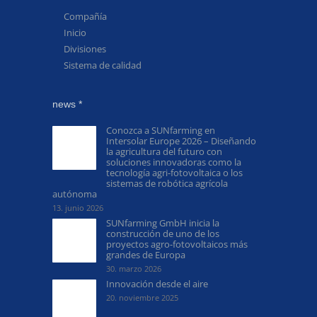
Compañía
Inicio
Divisiones
Sistema de calidad
news *
Conozca a SUNfarming en
Intersolar Europe 2026 – Diseñando
la agricultura del futuro con
soluciones innovadoras como la
tecnología agri-fotovoltaica o los
sistemas de robótica agrícola
autónoma
13. junio 2026
SUNfarming GmbH inicia la
construcción de uno de los
proyectos agro-fotovoltaicos más
grandes de Europa
30. marzo 2026
Innovación desde el aire
20. noviembre 2025