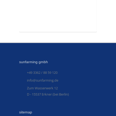
sunfarming gmbh
+49 3362 / 88 59 120
info@sunfarming.de
Zum Wasserwerk 12
D - 15537 Erkner (bei Berlin)
sitemap