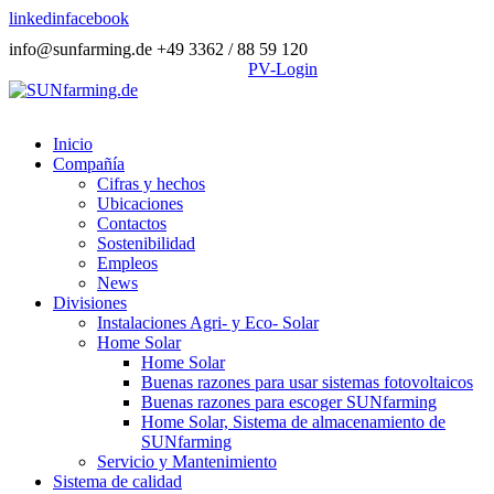
linkedin
facebook
info@sunfarming.de
+49 3362 / 88 59 120
PV-Login
Inicio
Compañía
Cifras y hechos
Ubicaciones
Contactos
Sostenibilidad
Empleos
News
Divisiones
Instalaciones Agri- y Eco- Solar
Home Solar
Home Solar
Buenas razones para usar sistemas fotovoltaicos
Buenas razones para escoger SUNfarming
Home Solar, Sistema de almacenamiento de
SUNfarming
Servicio y Mantenimiento
Sistema de calidad