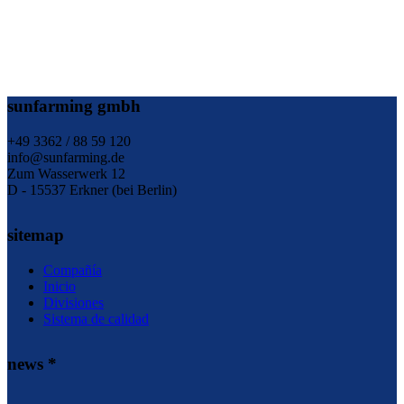
sunfarming gmbh
+49 3362 / 88 59 120
info@sunfarming.de
Zum Wasserwerk 12
D - 15537 Erkner (bei Berlin)
sitemap
Compañía
Inicio
Divisiones
Sistema de calidad
news *