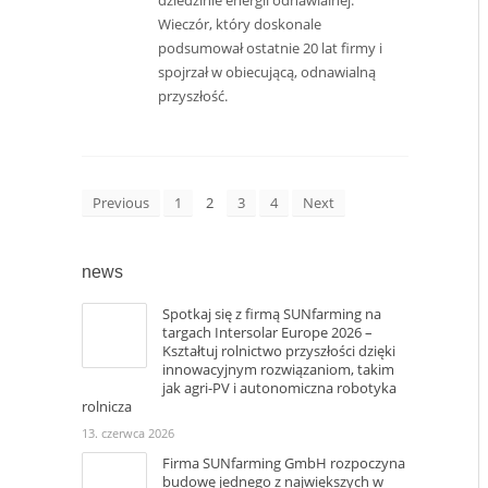
dziedzinie energii odnawialnej.
Wieczór, który doskonale
podsumował ostatnie 20 lat firmy i
spojrzał w obiecującą, odnawialną
przyszłość.
Previous
1
2
3
4
Next
news
Spotkaj się z firmą SUNfarming na
targach Intersolar Europe 2026 –
Kształtuj rolnictwo przyszłości dzięki
innowacyjnym rozwiązaniom, takim
jak agri-PV i autonomiczna robotyka
rolnicza
13. czerwca 2026
Firma SUNfarming GmbH rozpoczyna
budowę jednego z największych w