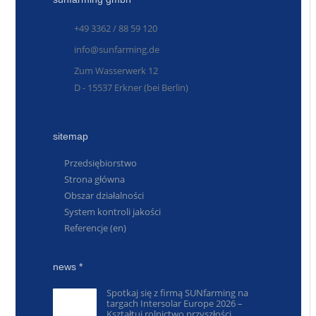
+49 3362 / 88 59 120
info@sunfarming.de
Zum Wasserwerk 12
D - 15537 Erkner (bei Berlin)
sitemap
Przedsiębiorstwo
Strona główna
Obszar działalności
System kontroli jakości
Referencje (en)
news *
Spotkaj się z firmą SUNfarming na
targach Intersolar Europe 2026 –
Kształtuj rolnictwo przyszłości