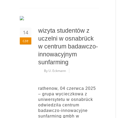
wizyta studentów z
14
uczelni w osnabrück
cze
w centrum badawczo-
innowacyjnym
sunfarming
By U. Eckmann
rathenow, 04 czerwca 2025
– grupa wycieczkowa z
uniwersytetu w osnabrück
odwiedziła centrum
badawczo-innowacyjne
sunfarming gmbh w