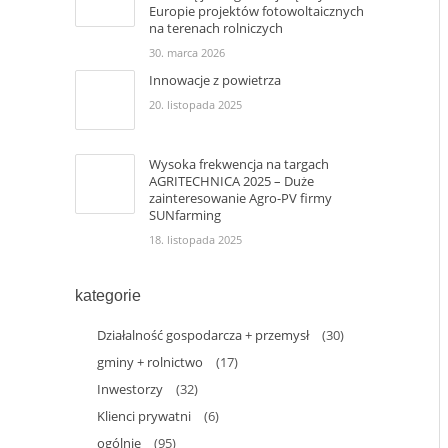
Europie projektów fotowoltaicznych
na terenach rolniczych
30. marca 2026
Innowacje z powietrza
20. listopada 2025
Wysoka frekwencja na targach
AGRITECHNICA 2025 – Duże
zainteresowanie Agro-PV firmy
SUNfarming
18. listopada 2025
kategorie
Działalność gospodarcza + przemysł
(30)
gminy + rolnictwo
(17)
Inwestorzy
(32)
Klienci prywatni
(6)
ogólnie
(95)