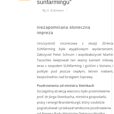
sunfarmingu”
By U. Eckmann
niezapomniana słoneczna
impreza
Uroczystość rocznicowa z okazji 20-lecia
SUNfarming była wyjątkowym wydarzeniem.
Założyciel Peter Schrum i współzałożyciel Martin
Tauschke świętowali ten ważny kamień milowy
wraz z zespołem SUNfarming i gośćmi z biznesu i
polityki pod jeszcze ciepłym, letnim niebem,
bezpośrednio nad brzegiem Szprewy.
Pozdrowienia od ministra Steinbach
Szczególną atrakcją wieczoru było przemówienie
prof. dr Jörga Steinbacha, ministra gospodarki,
pracy i energii Brandenburgii, który osobiście
pogratulował i przekazał serdeczne pozdrowienia
od Prezesa Rady Ministrów Dietmara Woidke.