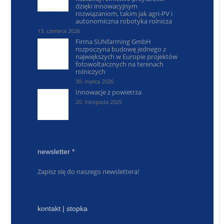
dzięki innowacyjnym
rozwiązaniom, takim jak agri-PV i
autonomiczna robotyka rolnicza
13. czerwca 2026
Firma SUNfarming GmbH
rozpoczyna budowę jednego z
największych w Europie projektów
fotowoltaicznych na terenach
rolniczych
30. marca 2026
Innowacje z powietrza
20. listopada 2025
newsletter *
Zapisz się do naszego newslettera!
kontakt | stopka