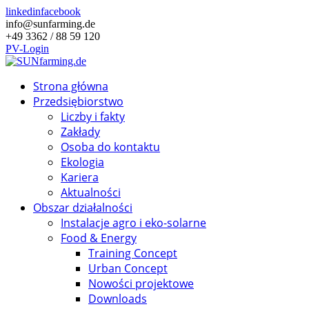
linkedin
facebook
info@sunfarming.de
+49 3362 / 88 59 120
PV-Login
Strona główna
Przedsiębiorstwo
Liczby i fakty
Zakłady
Osoba do kontaktu
Ekologia
Kariera
Aktualności
Obszar działalności
Instalacje agro i eko-solarne
Food & Energy
Training Concept
Urban Concept
Nowości projektowe
Downloads