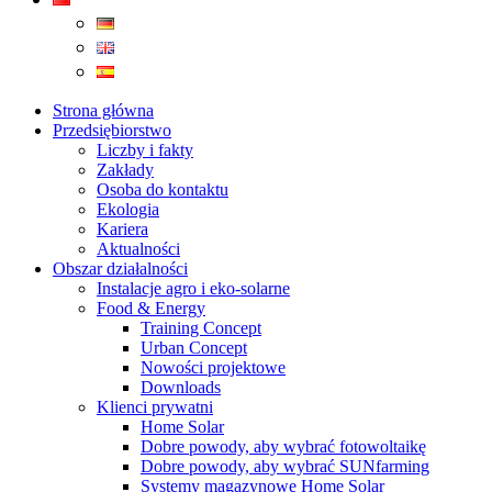
Strona główna
Przedsiębiorstwo
Liczby i fakty
Zakłady
Osoba do kontaktu
Ekologia
Kariera
Aktualności
Obszar działalności
Instalacje agro i eko-solarne
Food & Energy
Training Concept
Urban Concept
Nowości projektowe
Downloads
Klienci prywatni
Home Solar
Dobre powody, aby wybrać fotowoltaikę
Dobre powody, aby wybrać SUNfarming
Systemy magazynowe Home Solar