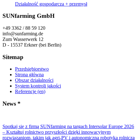
Działalność gospodarcza + przemysł
SUNfarming GmbH
+49 3362 / 88 59 120
info@sunfarming.de
Zum Wasserwerk 12
D - 15537 Erkner (bei Berlin)
Sitemap
Przedsiębiorstwo
Strona główna
Obszar działalności
System kontroli jakości
Referencje (en)
News *
Spotkaj się z firmą SUNfarming na targach Intersolar Europe 2026
– Kształtuj rolnictwo przyszłości dzięki innowacyjnym
rozwiązaniom, takim jak agri-PV i autonomiczna robotyka rolnicza