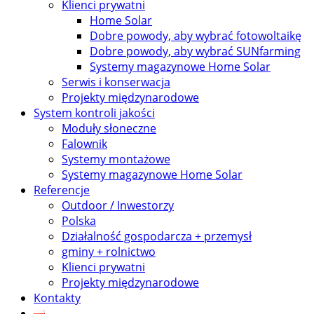
Klienci prywatni
Home Solar
Dobre powody, aby wybrać fotowoltaikę
Dobre powody, aby wybrać SUNfarming
Systemy magazynowe Home Solar
Serwis i konserwacja
Projekty międzynarodowe
System kontroli jakości
Moduły słoneczne
Falownik
Systemy montażowe
Systemy magazynowe Home Solar
Referencje
Outdoor / Inwestorzy
Polska
Działalność gospodarcza + przemysł
gminy + rolnictwo
Klienci prywatni
Projekty międzynarodowe
Kontakty