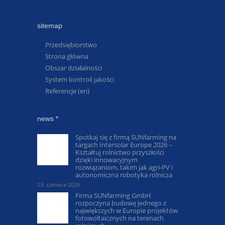
sitemap
Przedsiębiorstwo
Strona główna
Obszar działalności
System kontroli jakości
Referencje (en)
news *
Spotkaj się z firmą SUNfarming na
targach Intersolar Europe 2026 –
Kształtuj rolnictwo przyszłości
dzięki innowacyjnym
rozwiązaniom, takim jak agri-PV i
autonomiczna robotyka rolnicza
13. czerwca 2026
Firma SUNfarming GmbH
rozpoczyna budowę jednego z
największych w Europie projektów
fotowoltaicznych na terenach