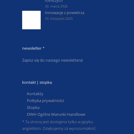
rolniczych
30. marca 2026
Innowacje z powietrza
20. listopada 2025
newsletter *
Zapisz się do naszego newslettera!
kontakt | stopka
Kontakty
Polityka prywatności
Stopka
OWH Ogólne Warunki Handlowe
* Ta strona jest dostępna tylko w języku
angielskim. Dziękujemy za wyrozumiałość.