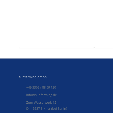
sunfarming gmbh
+49 3362 / 88 59 120
info@sunfarming.de
Zum Wasserwerk 12
D - 15537 Erkner (bei Berlin)