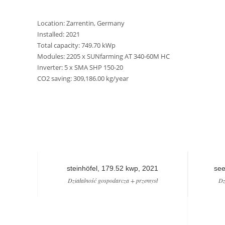
Location: Zarrentin, Germany
Installed: 2021
Total capacity: 749.70 kWp
Modules: 2205 x SUNfarming AT 340-60M HC
Inverter: 5 x SMA SHP 150-20
CO2 saving: 309,186.00 kg/year
steinhöfel, 179.52 kwp, 2021
see
Działalność gospodarcza + przemysł
Dz