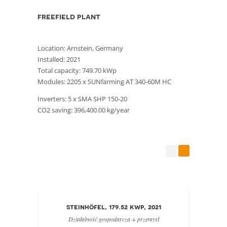
freefield plant
Location: Arnstein, Germany
Installed: 2021
Total capacity: 749.70 kWp
Modules: 2205 x SUNfarming AT 340-60M HC
Inverters: 5 x SMA SHP 150-20
CO2 saving: 396,400.00 kg/year
steinhöfel, 179.52 kwp, 2021
za
Działalność gospodarcza + przemysł
Dz