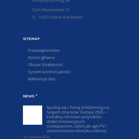
info@sunfarming.de
Zum Wasserwerk 12
D - 15537 Erkner (bei Berlin)
sitemap
Przedsiębiorstwo
Strona główna
Obszar działalności
System kontroli jakości
Referencje (en)
news *
Spotkaj się z firmą SUNfarming na
targach Intersolar Europe 2026 –
Kształtuj rolnictwo przyszłości
dzięki innowacyjnym
rozwiązaniom, takim jak agri-PV i
autonomiczna robotyka rolnicza
13. czerwca 2026