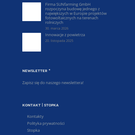
Firma SUNfarming GmbH
rozpoczyna budowę jednego z
największych w Europie projektów
fotowoltaicznych na terenach
rolniczych
30. marca 2026
Innowacje z powietrza
20. listopada 2025
newsletter *
Zapisz się do naszego newslettera!
kontakt | stopka
Kontakty
Polityka prywatności
Stopka