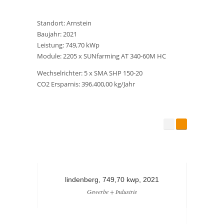
Standort: Arnstein
Baujahr: 2021
Leistung: 749,70 kWp
Module: 2205 x SUNfarming AT 340-60M HC
Wechselrichter: 5 x SMA SHP 150-20
CO2 Ersparnis: 396.400,00 kg/Jahr
lindenberg, 749,70 kwp, 2021
st
Gewerbe + Industrie