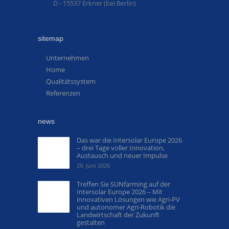
D - 15537 Erkner (bei Berlin)
sitemap
Unternehmen
Home
Qualitätssystem
Referenzen
news
Das war die Intersolar Europe 2026
– drei Tage voller Innovation,
Austausch und neuer Impulse
29. Juni 2026
Treffen Sie SUNfarming auf der
Intersolar Europe 2026 – Mit
innovativen Lösungen wie Agri-PV
und autonomer Agri-Robotik die
Landwirtschaft der Zukunft
gestalten