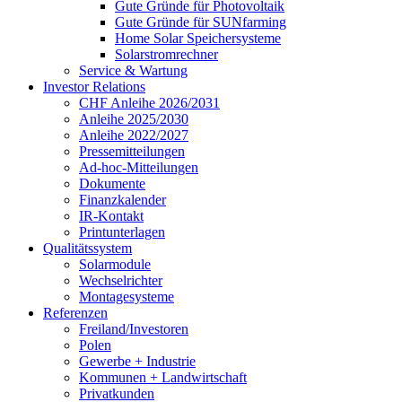
Gute Gründe für Photovoltaik
Gute Gründe für SUNfarming
Home Solar Speichersysteme
Solarstromrechner
Service & Wartung
Investor Relations
CHF Anleihe 2026/2031
Anleihe 2025/2030
Anleihe 2022/2027
Pressemitteilungen
Ad-hoc-Mitteilungen
Dokumente
Finanzkalender
IR-Kontakt
Printunterlagen
Qualitätssystem
Solarmodule
Wechselrichter
Montagesysteme
Referenzen
Freiland/Investoren
Polen
Gewerbe + Industrie
Kommunen + Landwirtschaft
Privatkunden