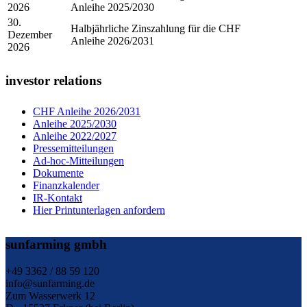
2026
Anleihe 2025/2030
30.
Halbjährliche Zinszahlung für die CHF
Dezember
Anleihe 2026/2031
2026
investor relations
CHF Anleihe 2026/2031
Anleihe 2025/2030
Anleihe 2022/2027
Pressemitteilungen
Ad-hoc-Mitteilungen
Dokumente
Finanzkalender
IR-Kontakt
Hier Printunterlagen anfordern
sunfarming gmbh
+49 3362 / 88 59 120
info@sunfarming.de
Zum Wasserwerk 12