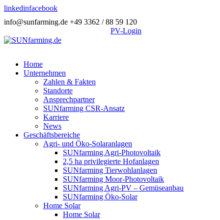
linkedin
facebook
info@sunfarming.de
+49 3362 / 88 59 120
PV-Login
Home
Unternehmen
Zahlen & Fakten
Standorte
Ansprechpartner
SUNfarming CSR-Ansatz
Karriere
News
Geschäftsbereiche
Agri- und Öko-Solaranlagen
SUNfarming Agri-Photovoltaik
2,5 ha privilegierte Hofanlagen
SUNfarming Tierwohlanlagen
SUNfarming Moor-Photovoltaik
SUNfarming Agri-PV – Gemüseanbau
SUNfarming Öko-Solar
Home Solar
Home Solar