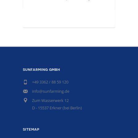
sunfarming gmbh
+49 3362 / 88 59 120
info@sunfarming.de
Zum Wasserwerk 12
D - 15537 Erkner (bei Berlin)
sitemap