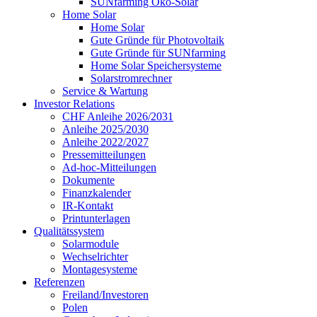
SUNfarming Öko-Solar
Home Solar
Home Solar
Gute Gründe für Photovoltaik
Gute Gründe für SUNfarming
Home Solar Speichersysteme
Solarstromrechner
Service & Wartung
Investor Relations
CHF Anleihe 2026/2031
Anleihe 2025/2030
Anleihe 2022/2027
Pressemitteilungen
Ad-hoc-Mitteilungen
Dokumente
Finanzkalender
IR-Kontakt
Printunterlagen
Qualitätssystem
Solarmodule
Wechselrichter
Montagesysteme
Referenzen
Freiland/Investoren
Polen