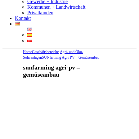
Gewerbe + Industrie
Kommunen + Landwirtschaft
Privatkunden
Kontakt
Home
Geschäftsbereiche
Agri- und Öko-
Solaranlagen
SUNfarming Agri-PV – Gemüseanbau
sunfarming agri-pv –
gemüseanbau