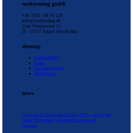
sunfarming gmbh
+49 3362 / 88 59 120
info@sunfarming.de
Zum Wasserwerk 12
D - 15537 Erkner (bei Berlin)
sitemap
Unternehmen
Home
Qualitätssystem
Referenzen
news
Das war die Intersolar Europe 2026 – drei Tage
voller Innovation, Austausch und neuer
Impulse