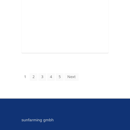
1
2
3
4
5
Next
sunfarming gmbh