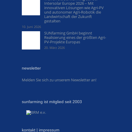
Intersolar Europe 2026 – Mit
innovativen Lösungen wie Agri-PV
und autonomer Agri-Robotik die
Landwirtschaft der Zukunft
gestalten
10. Juni 2026
SUNfarming GmbH beginnt
Realisierung eines der größten Agri-
PV-Projekte Europas
20. März 2026
newsletter
Melden Sie sich zu unserem Newsletter an!
sunfarming ist mitglied seit 2003
kontakt | impressum