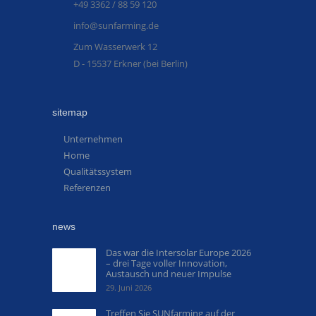
+49 3362 / 88 59 120
info@sunfarming.de
Zum Wasserwerk 12
D - 15537 Erkner (bei Berlin)
sitemap
Unternehmen
Home
Qualitätssystem
Referenzen
news
Das war die Intersolar Europe 2026
– drei Tage voller Innovation,
Austausch und neuer Impulse
29. Juni 2026
Treffen Sie SUNfarming auf der