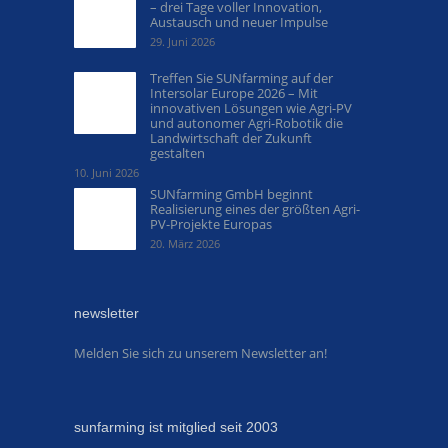
– drei Tage voller Innovation,
Austausch und neuer Impulse
29. Juni 2026
Treffen Sie SUNfarming auf der
Intersolar Europe 2026 – Mit
innovativen Lösungen wie Agri-PV
und autonomer Agri-Robotik die
Landwirtschaft der Zukunft
gestalten
10. Juni 2026
SUNfarming GmbH beginnt
Realisierung eines der größten Agri-
PV-Projekte Europas
20. März 2026
newsletter
Melden Sie sich zu unserem Newsletter an!
sunfarming ist mitglied seit 2003