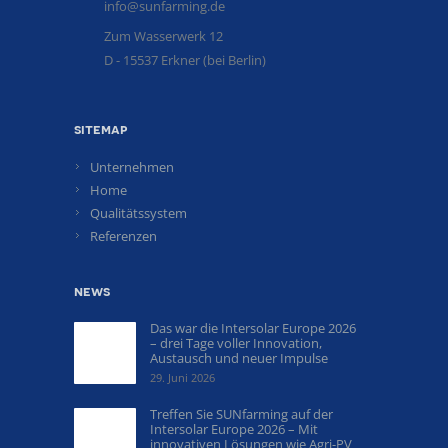
info@sunfarming.de
Zum Wasserwerk 12
D - 15537 Erkner (bei Berlin)
sitemap
Unternehmen
Home
Qualitätssystem
Referenzen
news
Das war die Intersolar Europe 2026
– drei Tage voller Innovation,
Austausch und neuer Impulse
29. Juni 2026
Treffen Sie SUNfarming auf der
Intersolar Europe 2026 – Mit
innovativen Lösungen wie Agri-PV