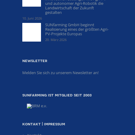
und autonomer Agri-Robotik die
Landwirtschaft der Zukunft
gestalten
10. Juni 2026
SUNfarming GmbH beginnt
Realisierung eines der größten Agri-
PV-Projekte Europas
20. März 2026
newsletter
Melden Sie sich zu unserem Newsletter an!
sunfarming ist mitglied seit 2003
kontakt | impressum