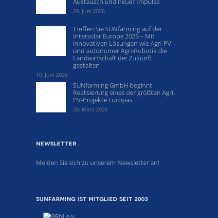
Austausch und neuer Impulse
29. Juni 2026
Treffen Sie SUNfarming auf der
Intersolar Europe 2026 – Mit
innovativen Lösungen wie Agri-PV
und autonomer Agri-Robotik die
Landwirtschaft der Zukunft
gestalten
10. Juni 2026
SUNfarming GmbH beginnt
Realisierung eines der größten Agri-
PV-Projekte Europas
20. März 2026
newsletter
Melden Sie sich zu unserem Newsletter an!
sunfarming ist mitglied seit 2003