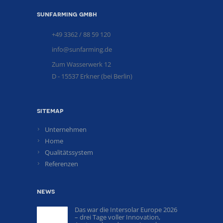
sunfarming gmbh
+49 3362 / 88 59 120
info@sunfarming.de
Zum Wasserwerk 12
D - 15537 Erkner (bei Berlin)
sitemap
Unternehmen
Home
Qualitätssystem
Referenzen
news
Das war die Intersolar Europe 2026
– drei Tage voller Innovation,