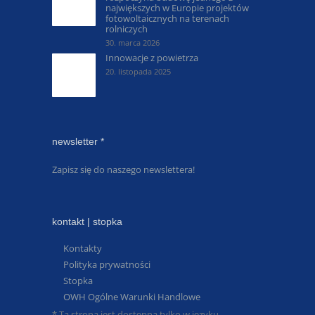
największych w Europie projektów
fotowoltaicznych na terenach
rolniczych
30. marca 2026
Innowacje z powietrza
20. listopada 2025
newsletter *
Zapisz się do naszego newslettera!
kontakt | stopka
Kontakty
Polityka prywatności
Stopka
OWH Ogólne Warunki Handlowe
* Ta strona jest dostępna tylko w języku