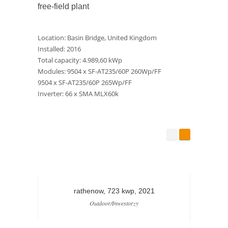
free-field plant
Location: Basin Bridge, United Kingdom
Installed: 2016
Total capacity: 4.989,60 kWp
Modules: 9504 x SF-AT235/60P 260Wp/FF
9504 x SF-AT235/60P 265Wp/FF
Inverter: 66 x SMA MLX60k
rathenow, 723 kwp, 2021
lan
Outdoor/Inwestorzy