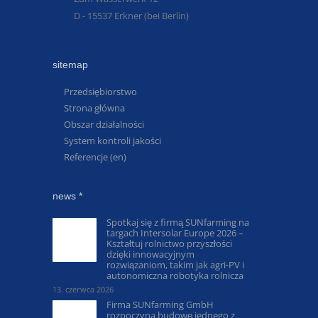
D - 15537 Erkner (bei Berlin)
sitemap
Przedsiębiorstwo
Strona główna
Obszar działalności
System kontroli jakości
Referencje (en)
news *
Spotkaj się z firmą SUNfarming na
targach Intersolar Europe 2026 –
Kształtuj rolnictwo przyszłości
dzięki innowacyjnym
rozwiązaniom, takim jak agri-PV i
autonomiczna robotyka rolnicza
13. czerwca 2026
Firma SUNfarming GmbH
rozpoczyna budowę jednego z