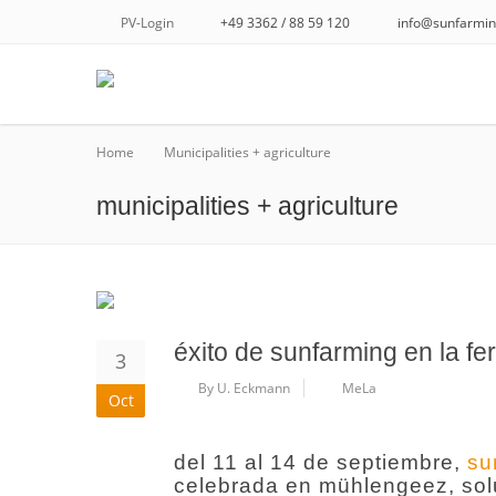
PV-Login
+49 3362 / 88 59 120
info@sunfarmin
Home
Municipalities + agriculture
municipalities + agriculture
éxito de sunfarming en la fe
3
By U. Eckmann
MeLa
Oct
del 11 al 14 de septiembre,
su
celebrada en mühlengeez, solu