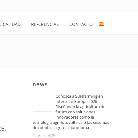
E CALIDAD
REFERENCIAS
CONTACTO
news
Conozca a SUNfarming en
Intersolar Europe 2026 –
Diseñando la agricultura del
futuro con soluciones
innovadoras como la
tecnología agri-fotovoltaica o los sistemas
de robótica agrícola autónoma
5,
13. junio 2026