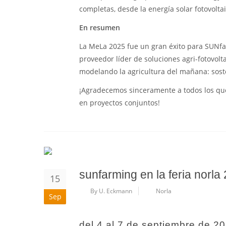
completas, desde la energía solar fotovoltai
En resumen
La MeLa 2025 fue un gran éxito para SUNfa
proveedor líder de soluciones agri-fotovolta
modelando la agricultura del mañana: sost
¡Agradecemos sinceramente a todos los que 
en proyectos conjuntos!
sunfarming en la feria norla 
15
By U. Eckmann
Norla
Sep
del 4 al 7 de septiembre de 20