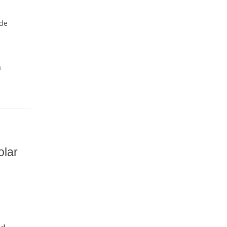
 de
a
olar