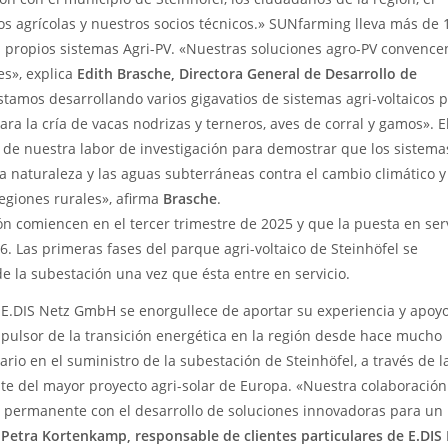
os agrícolas y nuestros socios técnicos.» SUNfarming lleva más de 
s propios sistemas Agri-PV. «Nuestras soluciones agro-PV convence
es», explica
Edith Brasche, Directora General de Desarrollo de
stamos desarrollando varios gigavatios de sistemas agri-voltaicos 
para la cría de vacas nodrizas y terneros, aves de corral y gamos». E
 de nuestra labor de investigación para demostrar que los sistema
a naturaleza y las aguas subterráneas contra el cambio climático y
egiones rurales», afirma
Brasche
.
ón comiencen en el tercer trimestre de 2025 y que la puesta en ser
. Las primeras fases del parque agri-voltaico de Steinhöfel se
e la subestación una vez que ésta entre en servicio.
 E.DIS Netz GmbH se enorgullece de aportar su experiencia y apoy
pulsor de la transición energética en la región desde hace mucho
io en el suministro de la subestación de Steinhöfel, a través de l
nte del mayor proyecto agri-solar de Europa. «Nuestra colaboración
 permanente con el desarrollo de soluciones innovadoras para un
a
Petra Kortenkamp, responsable de clientes particulares de E.DIS