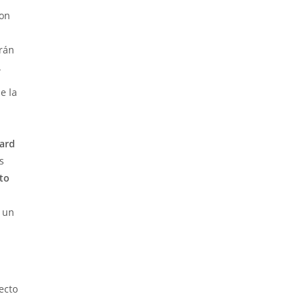
con
arán
.
e la
ard
s
to
e un
ecto