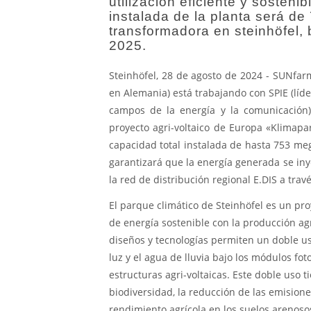
utilización eficiente y sosteni
instalada de la planta será de
transformadora en steinhöfel,
2025.
Steinhöfel, 28 de agosto de 2024 - SUNfar
en Alemania) está trabajando con SPIE (líd
campos de la energía y la comunicación) 
proyecto agri-voltaico de Europa «Klimapar
capacidad total instalada de hasta 753 meg
garantizará que la energía generada se inye
la red de distribución regional E.DIS a trav
El parque climático de Steinhöfel es un pr
de energía sostenible con la producción ag
diseños y tecnologías permiten un doble uso
luz y el agua de lluvia bajo los módulos fo
estructuras agri-voltaicas. Este doble uso t
biodiversidad, la reducción de las emisione
rendimiento agrícola en los suelos arenosos