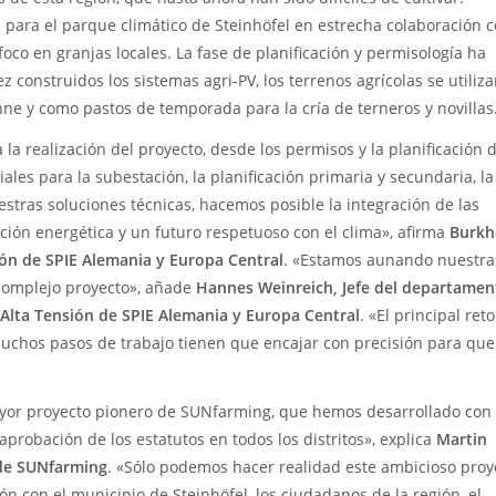
 para el parque climático de Steinhöfel en estrecha colaboración 
oco en granjas locales. La fase de planificación y permisología ha
 construidos los sistemas agri-PV, los terrenos agrícolas se utiliz
e y como pastos de temporada para la cría de terneros y novillas
 la realización del proyecto, desde los permisos y la planificación d
ales para la subestación, la planificación primaria y secundaria, la
uestras soluciones técnicas, hacemos posible la integración de las
ción energética y un futuro respetuoso con el clima», afirma
Burkh
sión de SPIE Alemania y Europa Central
. «Estamos aunando nuestra
 complejo proyecto», añade
Hannes Weinreich, Jefe del departamen
 Alta Tensión de SPIE Alemania y Europa Central
. «El principal reto
muchos pasos de trabajo tienen que encajar con precisión para qu
mayor proyecto pionero de SUNfarming, que hemos desarrollado con
probación de los estatutos en todos los distritos», explica
Martin
 de SUNfarming
. «Sólo podemos hacer realidad este ambicioso proy
ón con el municipio de Steinhöfel, los ciudadanos de la región, el