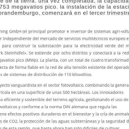
ble de la tierra. una vez completada, la capacid
 753 megavatios pico. la instalación de la estac
 brandemburgo, comenzará en el tercer trimestr
ming GmbH (el principal promotor e inversor de sistemas agri-volt
er independiente del mercado de servicios multitécnicos europeo e
para construir la subestación para la electricidad verde del 
k Steinhöfel». Se extiende por ocho distritos y conectará a la re
avatios pico (MWp). La planta, con un total de cuatro transformad
cta de forma fiable en la red de alta tensión existente del operad
és de sistemas de distribución de 110 kilovoltios.
oyecto vanguardista en el sector fotovoltaico, combinando la genera
rícola en una superficie de unas 500 hectáreas. Los innovadores
 eficiente y sostenible del terreno agrícola, gestionando el uso de
tovoltaicos y conforme a la norma DIN alemana que regula las
iene efectos positivos duraderos en el bienestar y la cría de animale
s de CO2, la protección de las aguas subterráneas y la seguridad d
 de esta región, que hasta ahora han sido difíciles de cultivar.