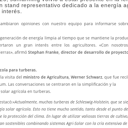
 stand representativo dedicado a la energía ag
 interés.
ercambiaron opiniones con nuestro equipo para informarse sobr
a generación de energía limpia al tiempo que se mantiene la produ
rtaron un gran interés entre los agricultores. «Con nosotros
ierras», afirmó
Stephan Franke, director de desarrollo de proyect
ícola para turberas.
 visita del
ministro de Agricultura, Werner Schwarz
, que fue rec
m. Las conversaciones se centraron en la simplificación y la
 solar agrícola en turberas.
estacó:
«Actualmente, muchas turberas de Schleswig-Holstein, que se si
gía solar agrícola. Esto no tiene mucho sentido, tanto desde el punto de
 la protección del clima. En lugar de utilizar valiosas tierras de cultivo
n sostenibles combinando sistemas Agri-Solar con la cría extensiva de