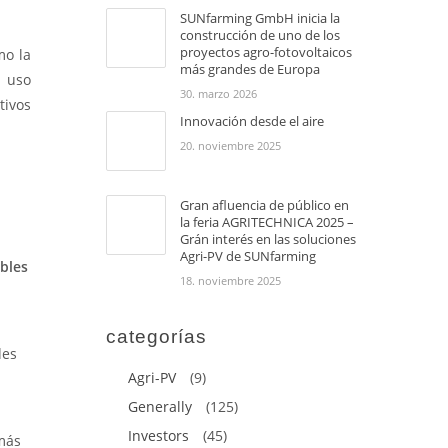
SUNfarming GmbH inicia la
construcción de uno de los
proyectos agro-fotovoltaicos
mo la
más grandes de Europa
 uso
30. marzo 2026
tivos
Innovación desde el aire
20. noviembre 2025
Gran afluencia de público en
la feria AGRITECHNICA 2025 –
Grán interés en las soluciones
Agri-PV de SUNfarming
bles
18. noviembre 2025
categorías
des
Agri-PV
(9)
Generally
(125)
Investors
(45)
 más