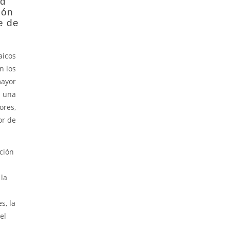
ad
ión
e de
aicos
n los
mayor
d una
ores,
or de
ción
 la
s, la
el