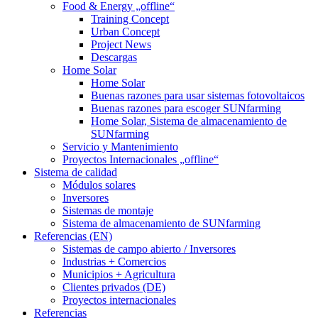
Food & Energy „offline“
Training Concept
Urban Concept
Project News
Descargas
Home Solar
Home Solar
Buenas razones para usar sistemas fotovoltaicos
Buenas razones para escoger SUNfarming
Home Solar, Sistema de almacenamiento de
SUNfarming
Servicio y Mantenimiento
Proyectos Internacionales „offline“
Sistema de calidad
Módulos solares
Inversores
Sistemas de montaje
Sistema de almacenamiento de SUNfarming
Referencias (EN)
Sistemas de campo abierto / Inversores
Industrias + Comercios
Municipios + Agricultura
Clientes privados (DE)
Proyectos internacionales
Referencias