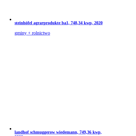
steinhöfel agrarprodukte ba1, 748,34 kwp, 2020
gminy + rolnictwo
landhof schmuggerow wiedemann, 749,36 kwp,