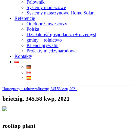
Falownik
Systemy montażowe
Systemy magazynowe Home Solar
Referencje
Outdoor / Inwestorzy
Polska
Działalność gospodarcza + przemysł
gminy + rolnictwo
Klienci prywatni
Projekty międzynarodowe
Kontakty
Home
gminy + rolnictwo
Brietzig, 345.58 kwp, 2021
brietzig, 345.58 kwp, 2021
rooftop plant