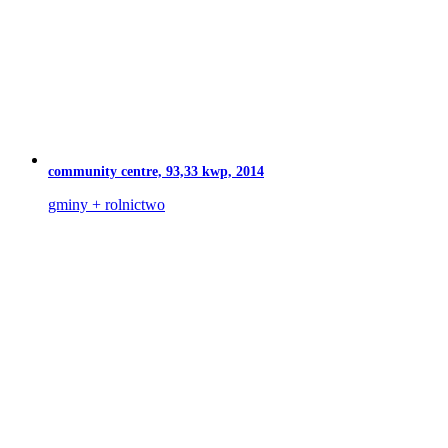
community centre, 93,33 kwp, 2014
gminy + rolnictwo