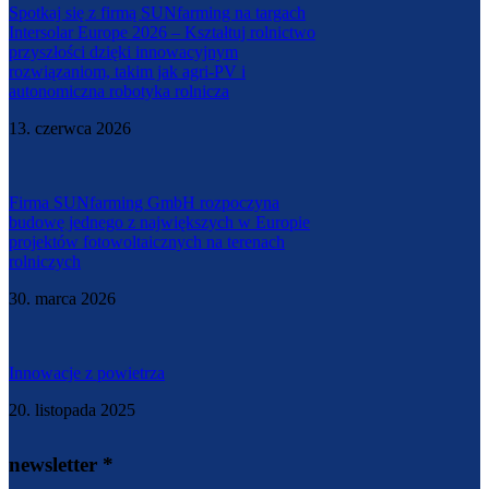
Spotkaj się z firmą SUNfarming na targach
Intersolar Europe 2026 – Kształtuj rolnictwo
przyszłości dzięki innowacyjnym
rozwiązaniom, takim jak agri-PV i
autonomiczna robotyka rolnicza
13. czerwca 2026
Firma SUNfarming GmbH rozpoczyna
budowę jednego z największych w Europie
projektów fotowoltaicznych na terenach
rolniczych
30. marca 2026
Innowacje z powietrza
20. listopada 2025
newsletter *