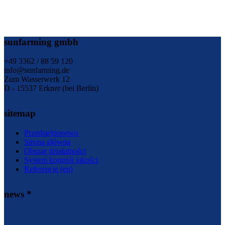
sunfarming gmbh
+49 3362 / 88 59 120
info@sunfarming.de
Zum Wasserwerk 12
D - 15537 Erkner (bei Berlin)
sitemap
Przedsiębiorstwo
Strona główna
Obszar działalności
System kontroli jakości
Referencje (en)
news *