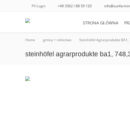
PV-Login
+49 3362 / 88 59 120
info@sunfarmin
STRONA GŁÓWNA
PR
Home
gminy + rolnictwo
Steinhöfel Agrarprodukte BA1,
steinhöfel agrarprodukte ba1, 748