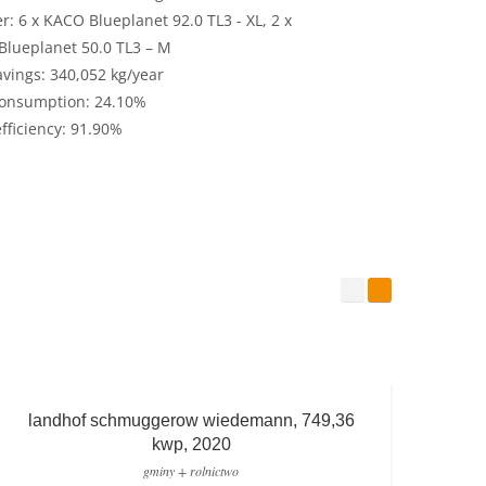
er: 6 x KACO Blueplanet 92.0 TL3 - XL, 2 x
lueplanet 50.0 TL3 – M
vings: 340,052 kg/year
onsumption: 24.10%
efficiency: 91.90%
landhof schmuggerow wiedemann, 749,36
kwp, 2020
gminy + rolnictwo