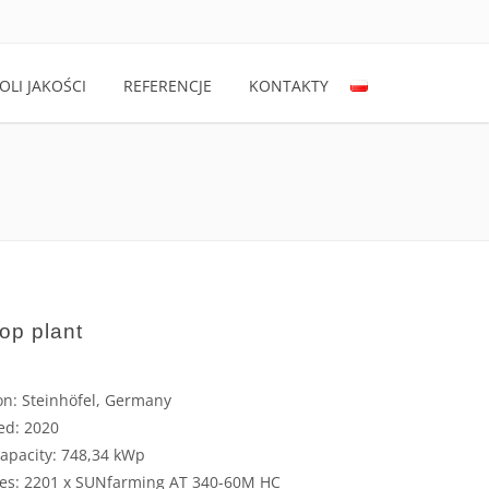
LI JAKOŚCI
REFERENCJE
KONTAKTY
top plant
on: Steinhöfel, Germany
led: 2020
capacity: 748,34 kWp
es: 2201 x SUNfarming AT 340-60M HC