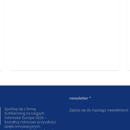
newsletter *
Spotkaj się z firmą
Zapisz się do naszego newslettera!
SUNfarming na targach
Intersolar Europe 2026 –
Kształtuj rolnictwo przyszłości
dzięki innowacyjnym