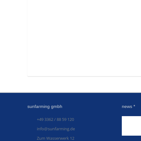
sunfarming gmbh
news *
+49 3362 / 88 59 120
info@sunfarming.de
Zum Wasserwerk 12