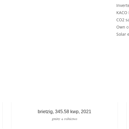
Invert
KACO B
CO2 sa
Own c
Solar 
brietzig, 345.58 kwp, 2021
gminy + rolnictwo