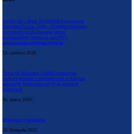
Spotkaj się z firmą SUNfarming na targach
Intersolar Europe 2026 – Kształtuj rolnictwo
przyszłości dzięki innowacyjnym
rozwiązaniom, takim jak agri-PV i
autonomiczna robotyka rolnicza
13. czerwca 2026
Firma SUNfarming GmbH rozpoczyna
budowę jednego z największych w Europie
projektów fotowoltaicznych na terenach
rolniczych
30. marca 2026
Innowacje z powietrza
20. listopada 2025