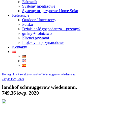
Falownik
Systemy montażowe
Systemy magazynowe Home Solar
Referencje
Outdoor / Inwestorzy
Polska
Działalność gospodarcza + przemysł
gminy + rolnictwo
Klienci prywatni
Projekty międzynarodowe
Kontakty
Home
gminy + rolnictwo
Landhof Schmuggerow Wiedemann,
749,36 kwp, 2020
landhof schmuggerow wiedemann,
749,36 kwp, 2020