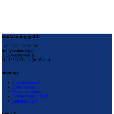
sunfarming gmbh
+49 3362 / 88 59 120
info@sunfarming.de
Zum Wasserwerk 12
D - 15537 Erkner (bei Berlin)
sitemap
Przedsiębiorstwo
Strona główna
Obszar działalności
System kontroli jakości
Referencje (en)
news *