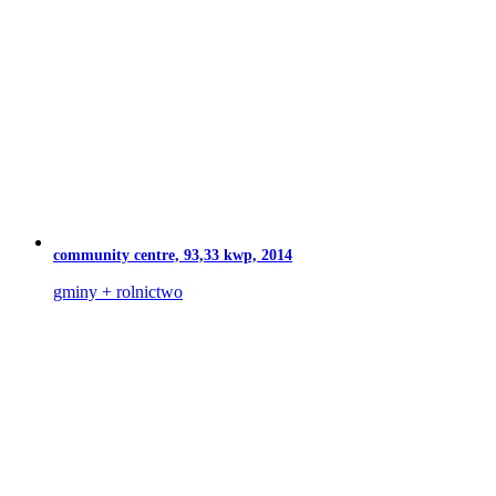
community centre, 93,33 kwp, 2014
gminy + rolnictwo