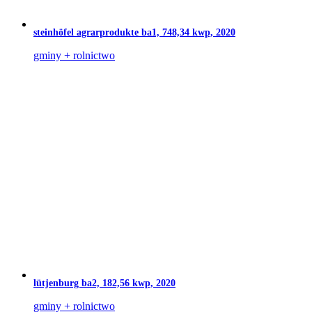
steinhöfel agrarprodukte ba1, 748,34 kwp, 2020
gminy + rolnictwo
lütjenburg ba2, 182,56 kwp, 2020
gminy + rolnictwo