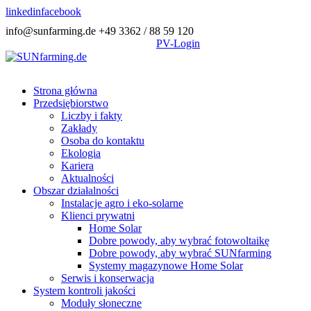
linkedin
facebook
info@sunfarming.de
+49 3362 / 88 59 120
PV-Login
Strona główna
Przedsiębiorstwo
Liczby i fakty
Zakłady
Osoba do kontaktu
Ekologia
Kariera
Aktualności
Obszar działalności
Instalacje agro i eko-solarne
Klienci prywatni
Home Solar
Dobre powody, aby wybrać fotowoltaikę
Dobre powody, aby wybrać SUNfarming
Systemy magazynowe Home Solar
Serwis i konserwacja
System kontroli jakości
Moduły słoneczne