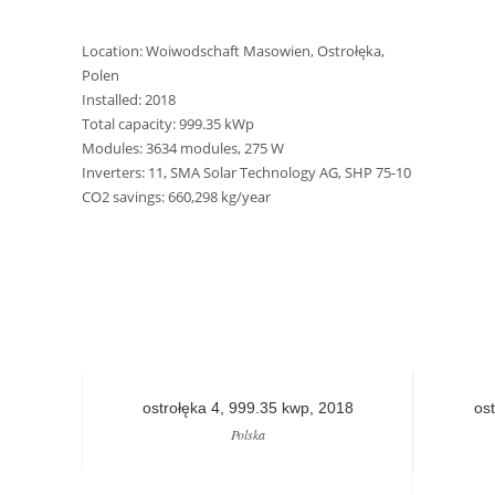
Location: Woiwodschaft Masowien, Ostrołęka,
Polen
Installed: 2018
Total capacity: 999.35 kWp
Modules: 3634 modules, 275 W
Inverters: 11, SMA Solar Technology AG, SHP 75-10
CO2 savings: 660,298 kg/year
ostrołęka 4, 999.35 kwp, 2018
os
Polska