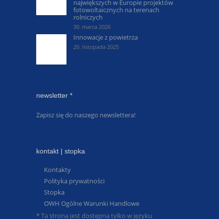
największych w Europie projektów
fotowoltaicznych na terenach
rolniczych
30. marca 2026
Innowacje z powietrza
20. listopada 2025
newsletter *
Zapisz się do naszego newslettera!
kontakt | stopka
Kontakty
Polityka prywatności
Stopka
OWH Ogólne Warunki Handlowe
* Ta strona jest dostępna tylko w języku