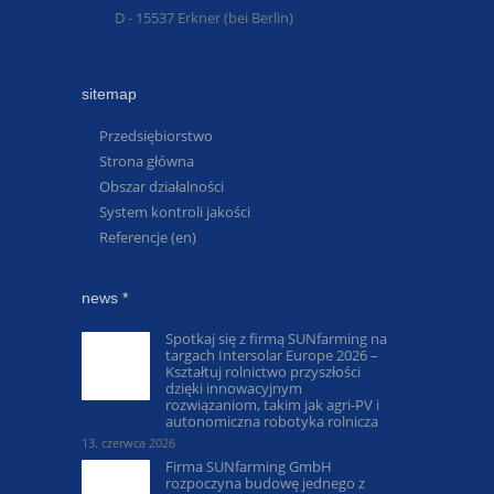
D - 15537 Erkner (bei Berlin)
sitemap
Przedsiębiorstwo
Strona główna
Obszar działalności
System kontroli jakości
Referencje (en)
news *
Spotkaj się z firmą SUNfarming na
targach Intersolar Europe 2026 –
Kształtuj rolnictwo przyszłości
dzięki innowacyjnym
rozwiązaniom, takim jak agri-PV i
autonomiczna robotyka rolnicza
13. czerwca 2026
Firma SUNfarming GmbH
rozpoczyna budowę jednego z