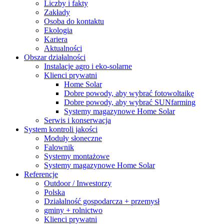
Liczby i fakty
Zakłady
Osoba do kontaktu
Ekologia
Kariera
Aktualności
Obszar działalności
Instalacje agro i eko-solarne
Klienci prywatni
Home Solar
Dobre powody, aby wybrać fotowoltaikę
Dobre powody, aby wybrać SUNfarming
Systemy magazynowe Home Solar
Serwis i konserwacja
System kontroli jakości
Moduły słoneczne
Falownik
Systemy montażowe
Systemy magazynowe Home Solar
Referencje
Outdoor / Inwestorzy
Polska
Działalność gospodarcza + przemysł
gminy + rolnictwo
Klienci prywatni