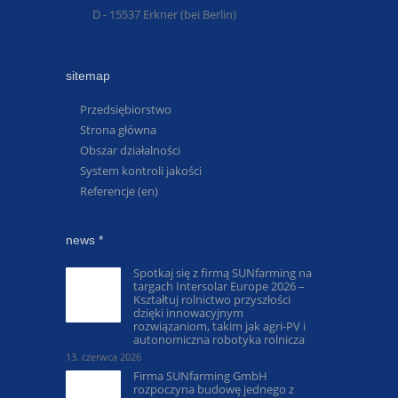
D - 15537 Erkner (bei Berlin)
sitemap
Przedsiębiorstwo
Strona główna
Obszar działalności
System kontroli jakości
Referencje (en)
news *
Spotkaj się z firmą SUNfarming na
targach Intersolar Europe 2026 –
Kształtuj rolnictwo przyszłości
dzięki innowacyjnym
rozwiązaniom, takim jak agri-PV i
autonomiczna robotyka rolnicza
13. czerwca 2026
Firma SUNfarming GmbH
rozpoczyna budowę jednego z