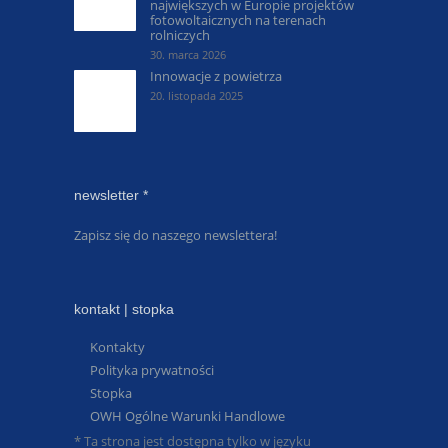
największych w Europie projektów
fotowoltaicznych na terenach
rolniczych
30. marca 2026
Innowacje z powietrza
20. listopada 2025
newsletter *
Zapisz się do naszego newslettera!
kontakt | stopka
Kontakty
Polityka prywatności
Stopka
OWH Ogólne Warunki Handlowe
* Ta strona jest dostępna tylko w języku