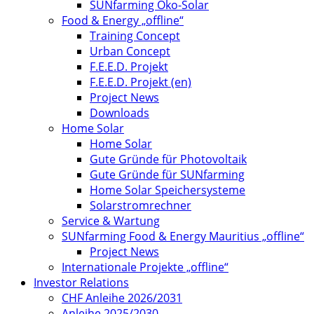
SUNfarming Öko-Solar
Food & Energy „offline“
Training Concept
Urban Concept
F.E.E.D. Projekt
F.E.E.D. Projekt (en)
Project News
Downloads
Home Solar
Home Solar
Gute Gründe für Photovoltaik
Gute Gründe für SUNfarming
Home Solar Speichersysteme
Solarstromrechner
Service & Wartung
SUNfarming Food & Energy Mauritius „offline“
Project News
Internationale Projekte „offline“
Investor Relations
CHF Anleihe 2026/2031
Anleihe 2025/2030