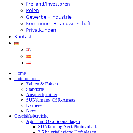
Freiland/Investoren
Polen
Gewerbe + Industrie
Kommunen + Landwirtschaft
Privatkunden
Kontakt
Home
Unternehmen
Zahlen & Fakten
Standorte
Ansprechpartner
SUNfarming CSR-Ansatz
Karriere
News
Geschäftsbereiche
Agri- und Öko-Solaranlagen
SUNfarming Agri-Photovoltaik
2,5 ha privilegierte Hofanlagen