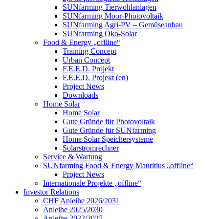
SUNfarming Tierwohlanlagen
SUNfarming Moor-Photovoltaik
SUNfarming Agri-PV – Gemüseanbau
SUNfarming Öko-Solar
Food & Energy „offline“
Training Concept
Urban Concept
F.E.E.D. Projekt
F.E.E.D. Projekt (en)
Project News
Downloads
Home Solar
Home Solar
Gute Gründe für Photovoltaik
Gute Gründe für SUNfarming
Home Solar Speichersysteme
Solarstromrechner
Service & Wartung
SUNfarming Food & Energy Mauritius „offline“
Project News
Internationale Projekte „offline“
Investor Relations
CHF Anleihe 2026/2031
Anleihe 2025/2030
Anleihe 2022/2027