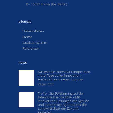
D - 15537 Erkner (bei Berlin)
sitemap
Unternehmen
Home
Qualitätssystem
Referenzen
news
Das war die Intersolar Europe 2026
– drei Tage voller Innovation,
Austausch und neuer Impulse
29. Juni 2026
Treffen Sie SUNfarming auf der
Intersolar Europe 2026 – Mit
innovativen Lösungen wie Agri-PV
und autonomer Agri-Robotik die
Landwirtschaft der Zukunft
gestalten