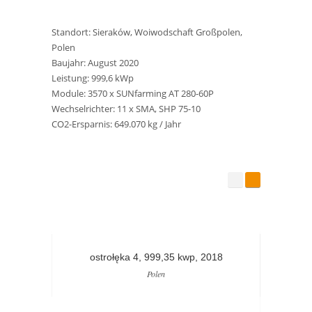
Standort: Sieraków, Woiwodschaft Großpolen,
Polen
Baujahr: August 2020
Leistung: 999,6 kWp
Module: 3570 x SUNfarming AT 280-60P
Wechselrichter: 11 x SMA, SHP 75-10
CO2-Ersparnis: 649.070 kg / Jahr
ostrołęka 4, 999,35 kwp, 2018
os
Polen