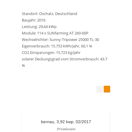
Standort: Oschatz, Deutschland
Baujahr: 2016
Leistung: 29,64 kWp
Module: 114 x SUNfarming AT 260-60P
Wechselrichter: Sunny-Tripower 25000 TL-30
Eigenverbrauch: 15.753 kWh/Jahr, 60,1 %
CO2 Einsparungen: 15.723 kg/Jahr
solarer Deckungsgrad vom Stromverbrauch: 43.7
%
bernau, 3,92 kwp, 02/2017
sp
Privatkunden