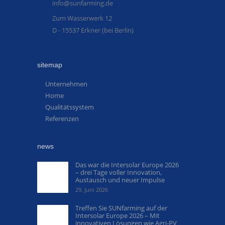
info@sunfarming.de
Zum Wasserwerk 12
D - 15537 Erkner (bei Berlin)
sitemap
Unternehmen
Home
Qualitätssystem
Referenzen
news
Das war die Intersolar Europe 2026
– drei Tage voller Innovation,
Austausch und neuer Impulse
29. Juni 2026
Treffen Sie SUNfarming auf der
Intersolar Europe 2026 – Mit
innovativen Lösungen wie Agri-PV