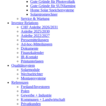
Gute Gründe für Photovoltaik
Gute Gründe für SUNfarming
Home Solar Speichersysteme
Solarstromrechner
Service & Wartung
Investor Relations
CHF Anleihe 2026/2031
Anleihe 2025/2030
Anleihe 2022/2027
Pressemitteilungen
Ad-hoc-Mitteilungen
Dokumente
Finanzkalender
IR-Kontakt
Printunterlagen
Qualitätssystem
Solarmodule
Wechselrichter
Montagesysteme
Referenzen
Freiland/Investoren
Polen
Gewerbe + Industrie
Kommunen + Landwirtschaft
Privatkunden