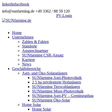
linkedin
facebook
info@sunfarming.de
+49 3362 / 88 59 120
PV-Login
Home
Unternehmen
Zahlen & Fakten
Standorte
Ansprechpartner
SUNfarming CSR-Ansatz
Karriere
News
Geschäftsbereiche
Agri- und Öko-Solaranlagen
SUNfarming Agri-Photovoltaik
2,5 ha privilegierte Hofanlagen
SUNfarming Tierwohlanlagen
SUNfarming Moor-Photovoltaik
SUNfarming Agri-PV – Gemüseanbau
SUNfarming Öko-Solar
Home Solar
Home Solar