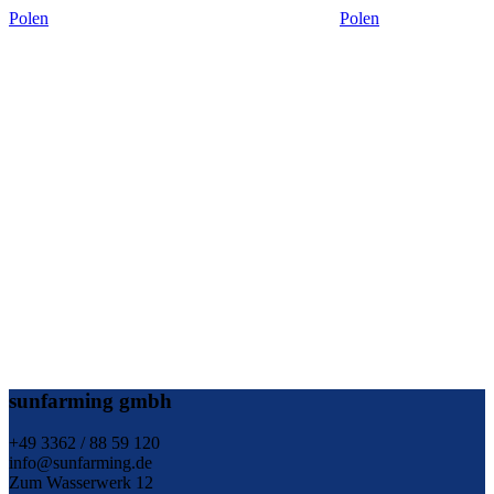
Polen
Polen
sunfarming gmbh
+49 3362 / 88 59 120
info@sunfarming.de
Zum Wasserwerk 12