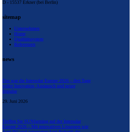
D - 15537 Erkner (bei Berlin)
sitemap
Unternehmen
Home
Qualitätssystem
Referenzen
news
Das war die Intersolar Europe 2026 – drei Tage
voller Innovation, Austausch und neuer
Impulse
29. Juni 2026
Treffen Sie SUNfarming auf der Intersolar
Europe 2026 – Mit innovativen Lösungen wie
Agri-PV und autonomer Agri-Robotik die