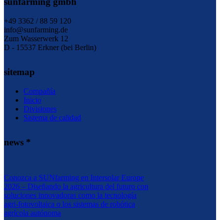
sunfarming gmbh
+49 3362 / 88 59 120
info@sunfarming.de
Zum Wasserwerk 12
D - 15537 Erkner (bei Berlin)
sitemap
Compañía
Inicio
Divisiones
Sistema de calidad
news *
Conozca a SUNfarming en Intersolar Europe
2026 – Diseñando la agricultura del futuro con
soluciones innovadoras como la tecnología
agri-fotovoltaica o los sistemas de robótica
agrícola autónoma