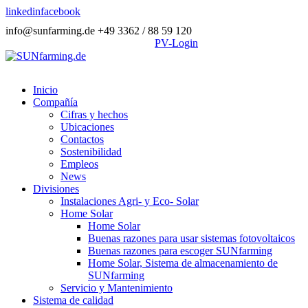
linkedin
facebook
info@sunfarming.de
+49 3362 / 88 59 120
PV-Login
Inicio
Compañía
Cifras y hechos
Ubicaciones
Contactos
Sostenibilidad
Empleos
News
Divisiones
Instalaciones Agri- y Eco- Solar
Home Solar
Home Solar
Buenas razones para usar sistemas fotovoltaicos
Buenas razones para escoger SUNfarming
Home Solar, Sistema de almacenamiento de
SUNfarming
Servicio y Mantenimiento
Sistema de calidad