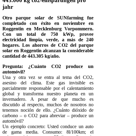
443.000 kg co2-einsparungen pro
jahr
Otro parque solar de SUNfarming fue
completado con éxito en noviembre en
Roggentin en Mecklenburg Vorpommern.
Con un total de 750 kWp, provee
electricidad limpia, verde, a más de 240
hogares. Los ahorros de CO2 del parque
solar en Roggentin alcanzan la considerable
cantidad de 443.305 kg/año.
Pregunta: ¿Cuánto CO2 produce un
automóvil?
Una y otra vez se entra al tema del CO2,
asesino del clima. Este gas invisible es
parcialmente responsable por el calentamiento
global y transforma nuestro planeta en un
invernadero. A pesar de que mucho es
discutido al respecto, muchos de nosotros no
tenemos noción de ello. ¿Cuánto dióxido de
carbono – o CO2 para abreviar – produce un
automóvil?
Un ejemplo concreto: Usted conduce un auto
de gama media. Consumo: 8l/100km; el