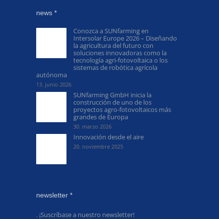
news *
Conozca a SUNfarming en
Intersolar Europe 2026 – Diseñando
la agricultura del futuro con
soluciones innovadoras como la
tecnología agri-fotovoltaica o los
sistemas de robótica agrícola
autónoma
13. junio 2026
SUNfarming GmbH inicia la
construcción de uno de los
proyectos agro-fotovoltaicos más
grandes de Europa
30. marzo 2026
Innovación desde el aire
20. noviembre 2025
newsletter *
. ¡Suscríbase a nuestro newsletter!