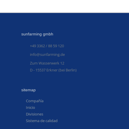
sunfarming gmbh
+49 3362 / 88 59 120
info@sunfarming.de
Zum Wasserwerk 12
D - 15537 Erkner (bei Berlin)
sitemap
Compañía
Inicio
Divisiones
Sistema de calidad