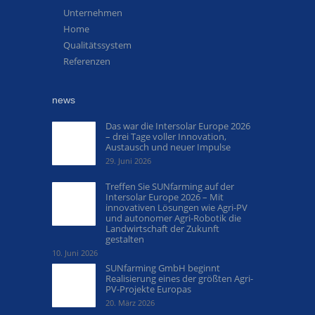
Unternehmen
Home
Qualitätssystem
Referenzen
news
Das war die Intersolar Europe 2026
– drei Tage voller Innovation,
Austausch und neuer Impulse
29. Juni 2026
Treffen Sie SUNfarming auf der
Intersolar Europe 2026 – Mit
innovativen Lösungen wie Agri-PV
und autonomer Agri-Robotik die
Landwirtschaft der Zukunft
gestalten
10. Juni 2026
SUNfarming GmbH beginnt
Realisierung eines der größten Agri-
PV-Projekte Europas
20. März 2026