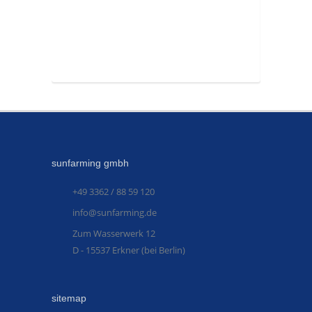
sunfarming gmbh
+49 3362 / 88 59 120
info@sunfarming.de
Zum Wasserwerk 12
D - 15537 Erkner (bei Berlin)
sitemap