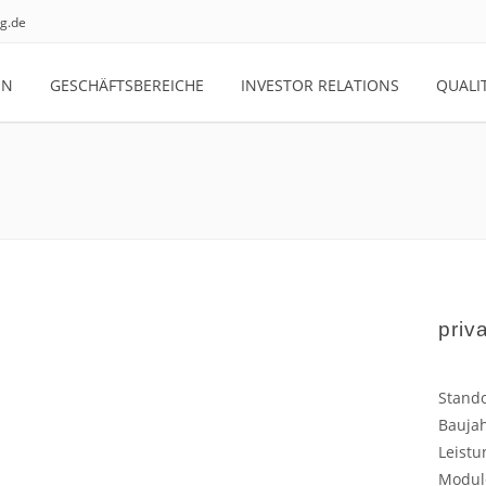
g.de
EN
GESCHÄFTSBEREICHE
INVESTOR RELATIONS
QUALI
priv
Stando
Baujah
Leistu
Modul