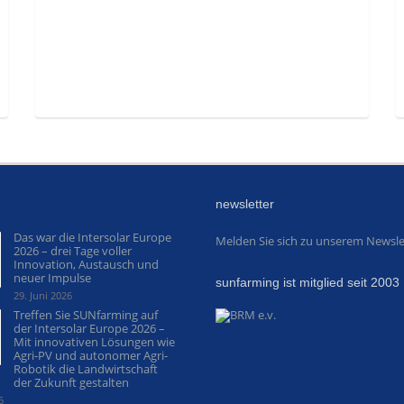
newsletter
Das war die Intersolar Europe
Melden Sie sich zu unserem Newsle
2026 – drei Tage voller
Innovation, Austausch und
neuer Impulse
sunfarming ist mitglied seit 2003
29. Juni 2026
Treffen Sie SUNfarming auf
der Intersolar Europe 2026 –
Mit innovativen Lösungen wie
Agri-PV und autonomer Agri-
Robotik die Landwirtschaft
der Zukunft gestalten
6