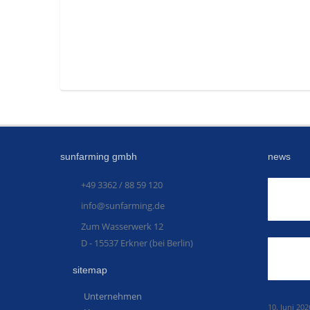
sunfarming gmbh
news
+49 3362 / 88 59 120
info@sunfarming.de
Zum Wasserwerk 12
D - 15537 Erkner (bei Berlin)
sitemap
Unternehmen
10. Juni 202