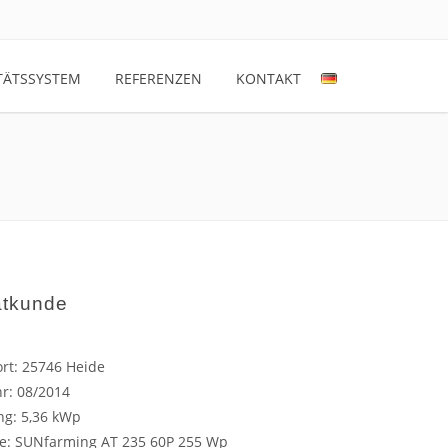
TÄTSSYSTEM
REFERENZEN
KONTAKT
atkunde
rt: 25746 Heide
r: 08/2014
ng: 5,36 kWp
e: SUNfarming AT 235 60P 255 Wp