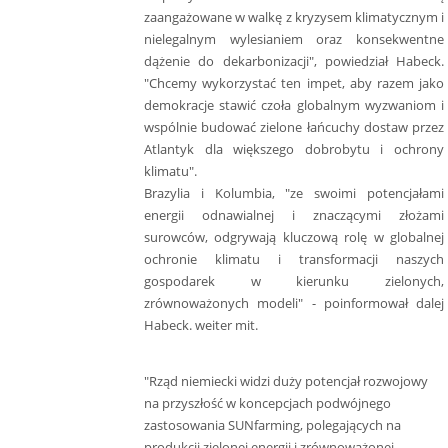
zaangażowane w walkę z kryzysem klimatycznym i
nielegalnym wylesianiem oraz konsekwentne
dążenie do dekarbonizacji", powiedział Habeck.
"Chcemy wykorzystać ten impet, aby razem jako
demokracje stawić czoła globalnym wyzwaniom i
wspólnie budować zielone łańcuchy dostaw przez
Atlantyk dla większego dobrobytu i ochrony
klimatu".
Brazylia i Kolumbia, "ze swoimi potencjałami
energii odnawialnej i znaczącymi złożami
surowców, odgrywają kluczową rolę w globalnej
ochronie klimatu i transformacji naszych
gospodarek w kierunku zielonych,
zrównoważonych modeli" - poinformował dalej
Habeck. weiter mit.
"Rząd niemiecki widzi duży potencjał rozwojowy
na przyszłość w koncepcjach podwójnego
zastosowania SUNfarming, polegających na
produkcji zielonej energii i zrównoważonej