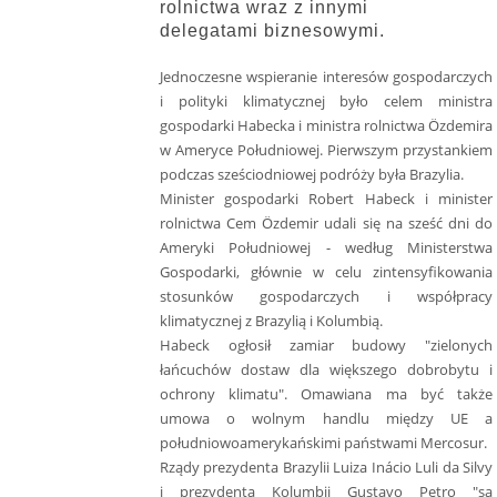
rolnictwa wraz z innymi
delegatami biznesowymi.
Jednoczesne wspieranie interesów gospodarczych
i polityki klimatycznej było celem ministra
gospodarki Habecka i ministra rolnictwa Özdemira
w Ameryce Południowej. Pierwszym przystankiem
podczas sześciodniowej podróży była Brazylia.
Minister gospodarki Robert Habeck i minister
rolnictwa Cem Özdemir udali się na sześć dni do
Ameryki Południowej - według Ministerstwa
Gospodarki, głównie w celu zintensyfikowania
stosunków gospodarczych i współpracy
klimatycznej z Brazylią i Kolumbią.
Habeck ogłosił zamiar budowy "zielonych
łańcuchów dostaw dla większego dobrobytu i
ochrony klimatu". Omawiana ma być także
umowa o wolnym handlu między UE a
południowoamerykańskimi państwami Mercosur.
Rządy prezydenta Brazylii Luiza Inácio Luli da Silvy
i prezydenta Kolumbii Gustavo Petro "są