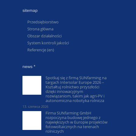
sitemap
Przedsiębiorstwo
Strona główna
Obszar działalności
System kontroli jakości
Referencje (en)
news *
Spotkaj się z firmą SUNfarming na
targach Intersolar Europe 2026 –
Kształtuj rolnictwo przyszłości
dzięki innowacyjnym
rozwiązaniom, takim jak agri-PV i
autonomiczna robotyka rolnicza
13. czerwca 2026
Firma SUNfarming GmbH
rozpoczyna budowę jednego z
największych w Europie projektów
fotowoltaicznych na terenach
rolniczych