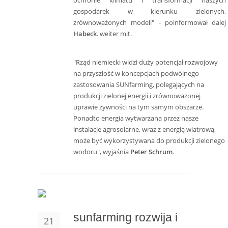
ochronie klimatu i transformacji naszych
gospodarek w kierunku zielonych,
zrównoważonych modeli" - poinformował dalej
Habeck
. weiter mit.
"Rząd niemiecki widzi duży potencjał rozwojowy
na przyszłość w koncepcjach podwójnego
zastosowania SUNfarming, polegających na
produkcji zielonej energii i zrównoważonej
uprawie żywności na tym samym obszarze.
Ponadto energia wytwarzana przez nasze
instalacje agrosolarne, wraz z energią wiatrową,
może być wykorzystywana do produkcji zielonego
wodoru", wyjaśnia
Peter Schrum
.
sunfarming rozwija i
21