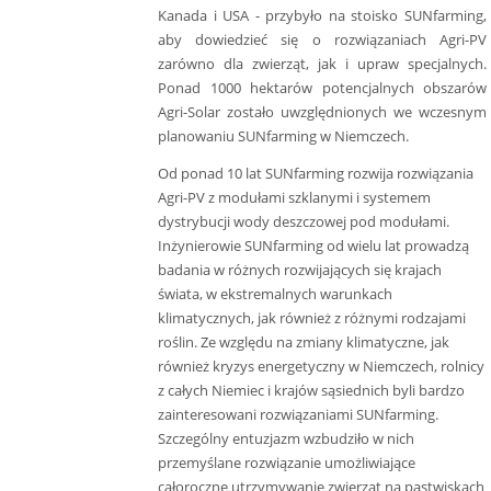
Kanada i USA - przybyło na stoisko SUNfarming,
aby dowiedzieć się o rozwiązaniach Agri-PV
zarówno dla zwierząt, jak i upraw specjalnych.
Ponad 1000 hektarów potencjalnych obszarów
Agri-Solar zostało uwzględnionych we wczesnym
planowaniu SUNfarming w Niemczech.
Od ponad 10 lat SUNfarming rozwija rozwiązania
Agri-PV z modułami szklanymi i systemem
dystrybucji wody deszczowej pod modułami.
Inżynierowie SUNfarming od wielu lat prowadzą
badania w różnych rozwijających się krajach
świata, w ekstremalnych warunkach
klimatycznych, jak również z różnymi rodzajami
roślin. Ze względu na zmiany klimatyczne, jak
również kryzys energetyczny w Niemczech, rolnicy
z całych Niemiec i krajów sąsiednich byli bardzo
zainteresowani rozwiązaniami SUNfarming.
Szczególny entuzjazm wzbudziło w nich
przemyślane rozwiązanie umożliwiające
całoroczne utrzymywanie zwierząt na pastwiskach