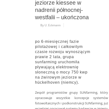
jeziorze kiessee w
nadrenii północnej-
westfalii – ukończona
By U. Eckmann
po 6-miesięcznej fazie
pilotażowej i całkowitym
czasie rozwoju wynoszącym
prawie 2 lata, grupa
sunfarming uruchomiła
pływającą elektrownię
słoneczną o mocy 750 kwp
na żwirowym jeziorze w
hückelhoven (niemcy).
Zespół programistów grupy SUNfarming, który
opracowuje wszystkie koncepcje systemów
fotowoltaicznych i podkonstrukcji SUNfarming, już
wcześniej opracował systemy badawcze w imieniu