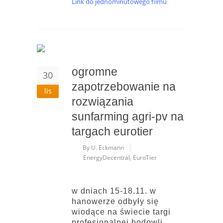
Link do jednominutowego filmu
ogromne
30
zapotrzebowanie na
lis
rozwiązania
sunfarming agri-pv na
targach eurotier
By U. Eckmann
EnergyDecentral
,
EuroTier
w dniach 15-18.11. w
hanowerze odbyły się
wiodące na świecie targi
profesjonalnej hodowli