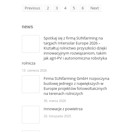
Previous
2
3
4
5
6
Next
news
Spotkaj się z firmą SUNfarming na
targach Intersolar Europe 2026 –
Kształtuj rolnictwo przyszłości dzięki
innowacyjnym rozwiązaniom, takim
jak agri-PV i autonomiczna robotyka
rolnicza
13. czerwca 2026
Firma SUNfarming GmbH rozpoczyna
budowę jednego z największych w
Europie projektów fotowoltaicznych
na terenach rolniczych
30. marca 2026
Innowacje z powietrza
20. listopada 2025