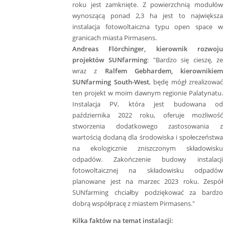
roku jest zamknięte. Z powierzchnią modułów
wynoszącą ponad 2,3 ha jest to największa
instalacja fotowoltaiczna typu open space w
granicach miasta Pirmasens.
Andreas Flörchinger, kierownik rozwoju
projektów SUNfarming
: "Bardzo się cieszę, że
wraz z
Ralfem Gebhardem, kierownikiem
SUNfarming South-West
, będę mógł zrealizować
ten projekt w moim dawnym regionie Palatynatu.
Instalacja PV, która jest budowana od
października 2022 roku, oferuje możliwość
stworzenia dodatkowego zastosowania z
wartością dodaną dla środowiska i społeczeństwa
na ekologicznie zniszczonym składowisku
odpadów. Zakończenie budowy instalacji
fotowoltaicznej na składowisku odpadów
planowane jest na marzec 2023 roku. Zespół
SUNfarming chciałby podziękować za bardzo
dobrą współpracę z miastem Pirmasens."
Kilka faktów na temat instalacji: