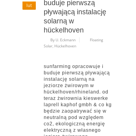
buduje pierwszą
lut
pływającą instalację
solarną w
hückelhoven
By U. Eckmann
Floating
Solar
,
Hückelhoven
sunfarming opracowuje i
buduje pierwszą pływającą
instalację solarną na
jeziorze żwirowym w
hückelhoven/rhineland. od
teraz żwirownia kieswerke
laprell kaphof gmbh & co kg
będzie zaopatrywać się w
neutralną pod względem
co2, ekologiczną energię
elektryczną z własnego