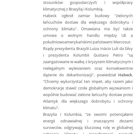
stosunków gospodarczych i współpracy
klimatycznej z Brazylią i Kolumbią.
Habeck ogłosił zamiar budowy "zielonych
łańcuchów dostaw dla większego dobrobytu i
ochrony klimatu". Omawiana ma być także
umowa o wolnym handlu między UE a
południowoamerykańskimi państwami Mercosur.
Rządy prezydenta Brazylii Luiza Inácio Luli da Silvy
i prezydenta Kolumbii Gustavo Petro "są
zaangażowane w walkę z kryzysem klimatycznym i
nielegalnym wylesianiem oraz konsekwentne
dążenie do dekarbonizacji", powiedział
Habeck
.
"Chcemy wykorzystać ten impet, aby razem jako
demokracje stawić czoła globalnym wyzwaniom i
wspólnie budować zielone łańcuchy dostaw przez
Atlantyk dla większego dobrobytu i ochrony
klimatu".
Brazylia i Kolumbia, "ze swoimi potencjałami
energii odnawialnej i znaczącymi złożami
surowców, odgrywają kluczową rolę w globalnej