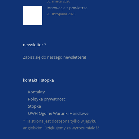
30. marca 2026
Innowacje z powietrza
20. listopada 2025
newsletter *
Zapisz się do naszego newslettera!
kontakt | stopka
Kontakty
Polityka prywatności
Stopka
OWH Ogólne Warunki Handlowe
* Ta strona jest dostępna tylko w języku
angielskim. Dziękujemy za wyrozumiałość.