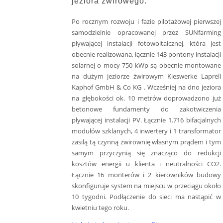
jeziora żwirowego.
Po rocznym rozwoju i fazie pilotażowej pierwszej
samodzielnie opracowanej przez SUNfarming
pływającej instalacji fotowoltaicznej, która jest
obecnie realizowana, łącznie 143 pontony instalacji
solarnej o mocy 750 kWp są obecnie montowane
na dużym jeziorze żwirowym Kieswerke Laprell
Kaphof GmbH & Co KG . Wcześniej na dno jeziora
na głębokości ok. 10 metrów doprowadzono już
betonowe fundamenty do zakotwiczenia
pływającej instalacji PV. Łącznie 1.716 bifacjalnych
modułów szklanych, 4 inwertery i 1 transformator
zasilą tą czynną żwirownię własnym prądem i tym
samym przyczynią się znacząco do redukcji
kosztów energii u klienta i neutralności CO2.
Łącznie 16 monterów i 2 kierowników budowy
skonfiguruje system na miejscu w przeciągu około
10 tygodni. Podłączenie do sieci ma nastąpić w
kwietniu tego roku.