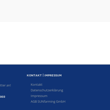
kontakt | impressum
Kontakt
tter an!
Datenschutzerklärung
Impressum
2003
AGB SUNfarming GmbH