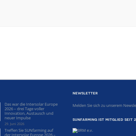
newsletter
Das war die Intersolar Europe
Melden Sie sich zu unserem Newsle
2026 – drei Tage voller
Innovation, Austausch und
neuer Impulse
sunfarming ist mitglied seit 
29. Juni 2026
Treffen Sie SUNfarming auf
der Intersolar Europe 2026 –