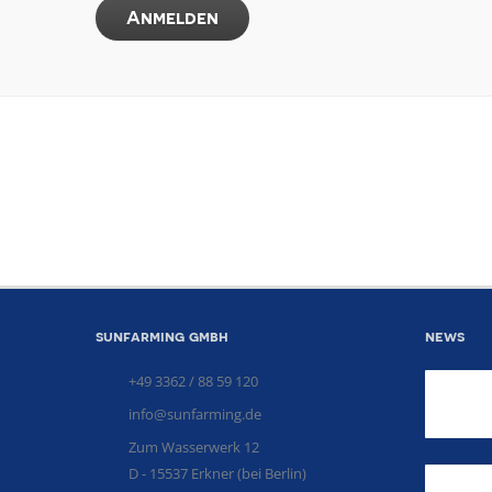
sunfarming gmbh
news
+49 3362 / 88 59 120
info@sunfarming.de
Zum Wasserwerk 12
D - 15537 Erkner (bei Berlin)