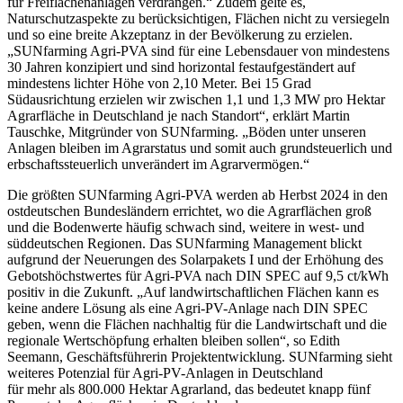
für Freiflächenanlagen verdrängen.“ Zudem gelte es,
Naturschutzaspekte zu berücksichtigen, Flächen nicht zu versiegeln
und so eine breite Akzeptanz in der Bevölkerung zu erzielen.
„SUNfarming Agri-PVA sind für eine Lebensdauer von mindestens
30 Jahren konzipiert und sind horizontal festaufgeständert auf
mindestens lichter Höhe von 2,10 Meter. Bei 15 Grad
Südausrichtung erzielen wir zwischen 1,1 und 1,3 MW pro Hektar
Agrarfläche in Deutschland je nach Standort“, erklärt Martin
Tauschke, Mitgründer von SUNfarming. „Böden unter unseren
Anlagen bleiben im Agrarstatus und somit auch grundsteuerlich und
erbschaftssteuerlich unverändert im Agrarvermögen.“
Die größten SUNfarming Agri-PVA werden ab Herbst 2024 in den
ostdeutschen Bundesländern errichtet, wo die Agrarflächen groß
und die Bodenwerte häufig schwach sind, weitere in west- und
süddeutschen Regionen. Das SUNfarming Management blickt
aufgrund der Neuerungen des Solarpakets I und der Erhöhung des
Gebotshöchstwertes für Agri-PVA nach DIN SPEC auf 9,5 ct/kWh
positiv in die Zukunft. „Auf landwirtschaftlichen Flächen kann es
keine andere Lösung als eine Agri-PV-Anlage nach DIN SPEC
geben, wenn die Flächen nachhaltig für die Landwirtschaft und die
regionale Wertschöpfung erhalten bleiben sollen“, so Edith
Seemann, Geschäftsführerin Projektentwicklung. SUNfarming sieht
weiteres Potenzial für Agri-PV-Anlagen in Deutschland
für mehr als 800.000 Hektar Agrarland, das bedeutet knapp fünf