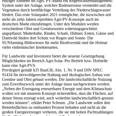
einziger Anbieter im Agri- PV-Markt ein Regenwassermanagement-
System unter der Anlage, welches Bodenerosion vermeidet und die
Vegetation durch breitflächige Verteilung des Niederschlagswasser
fördert. Das erste Solarpaket 2021 ermöglichte, die inzwischen seit
mehr als zehn Jahren erprobten Agri-PV-Konzepte auch im
deutschen Markt einzubringen. Unter den Modulen werden
verschiedene Obst und Gemüsesorten witterungsgeschützt
angepflanzt; Mutterkühe, Rinder, Schafe, Hühner, Enten, Gänse und
Damwild finden dort Schutz vor Regen und Sonne. Die
SUNfarming Blühwiesen für mehr Biodiversität sind die Heimat
vieler einheimischer Insektenarten.
Für Landwirte und Investoren bietet die neueste Gesetzgebung
Möglichkeiten im Bereich Agri-Solar. Pro Betrieb bzw. Hofstelle
kann eine Agri-PVA
Privilegiert gemäß §35 BauGB, Abs. 1, Nr. 9 und DIN SPEC
91434 für tierwohlgerechte Haltung und ökologischen Anbau von
Gemüse und Obst gebaut werden. Die landwirtschaftliche Nutzung
zum Erwerbszweck unter der Anlage muss nachgewiesen werden.
„Neben der Erzeugung erneuerbarer Energie und dem Klimaschutz
wollen wir mit unserem Konzept sicherstellen, dass die Flächen, auf
denen Strom erzeugt wird, auch weiterhin landwirtschaftlich genutzt
werden können“, erklärt Peter Schrum. „Die Landwirte sollen ihre
Betriebsflächen zu einhundert Prozent behalten und nicht an die
großen Energieerzeuger verlieren, die sie mit hohen Pachtzahlungen