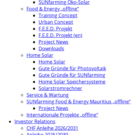
SUNfarming Öko-Solar
Food & Energy „offline“
Training Concept
Urban Concept
F.E.E.D. Projekt
F.E.E.D. Projekt (en)
Project News
Downloads
Home Solar
Home Solar
Gute Gründe für Photovoltaik
Gute Gründe für SUNfarming
Home Solar Speichersysteme
Solarstromrechner
Service & Wartung
SUNfarming Food & Energy Mauritius „offline“
Project News
Internationale Projekte „offline“
Investor Relations
CHF Anleihe 2026/2031
Anleihe 2025/2030