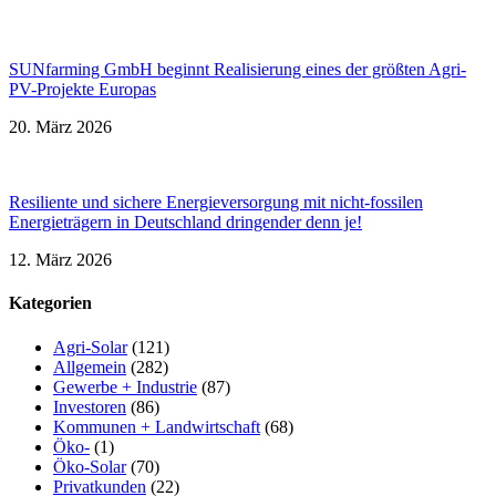
SUNfarming GmbH beginnt Realisierung eines der größten Agri-
PV-Projekte Europas
20. März 2026
Resiliente und sichere Energieversorgung mit nicht-fossilen
Energieträgern in Deutschland dringender denn je!
12. März 2026
Kategorien
Agri-Solar
(121)
Allgemein
(282)
Gewerbe + Industrie
(87)
Investoren
(86)
Kommunen + Landwirtschaft
(68)
Öko-
(1)
Öko-Solar
(70)
Privatkunden
(22)