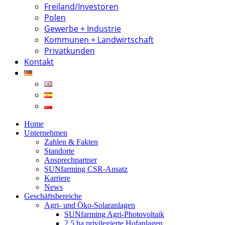
Freiland/Investoren
Polen
Gewerbe + Industrie
Kommunen + Landwirtschaft
Privatkunden
Kontakt
Home
Unternehmen
Zahlen & Fakten
Standorte
Ansprechpartner
SUNfarming CSR-Ansatz
Karriere
News
Geschäftsbereiche
Agri- und Öko-Solaranlagen
SUNfarming Agri-Photovoltaik
2,5 ha privilegierte Hofanlagen