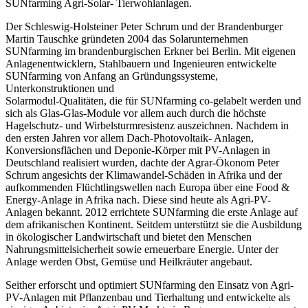
SUNfarming Agri-Solar- Tierwohlanlagen.
Der Schleswig-Holsteiner Peter Schrum und der Brandenburger
Martin Tauschke gründeten 2004 das Solarunternehmen
SUNfarming im brandenburgischen Erkner bei Berlin. Mit eigenen
Anlagenentwicklern, Stahlbauern und Ingenieuren entwickelte
SUNfarming von Anfang an Gründungssysteme,
Unterkonstruktionen und
Solarmodul-Qualitäten, die für SUNfarming co-gelabelt werden und
sich als Glas-Glas-Module vor allem auch durch die höchste
Hagelschutz- und Wirbelsturmresistenz auszeichnen. Nachdem in
den ersten Jahren vor allem Dach-Photovoltaik- Anlagen,
Konversionsflächen und Deponie-Körper mit PV-Anlagen in
Deutschland realisiert wurden, dachte der Agrar-Ökonom Peter
Schrum angesichts der Klimawandel-Schäden in Afrika und der
aufkommenden Flüchtlingswellen nach Europa über eine Food &
Energy-Anlage in Afrika nach. Diese sind heute als Agri-PV-
Anlagen bekannt. 2012 errichtete SUNfarming die erste Anlage auf
dem afrikanischen Kontinent. Seitdem unterstützt sie die Ausbildung
in ökologischer Landwirtschaft und bietet den Menschen
Nahrungsmittelsicherheit sowie erneuerbare Energie. Unter der
Anlage werden Obst, Gemüse und Heilkräuter angebaut.
Seither erforscht und optimiert SUNfarming den Einsatz von Agri-
PV-Anlagen mit Pflanzenbau und Tierhaltung und entwickelte als