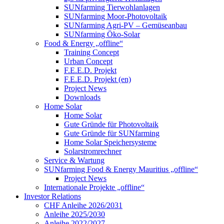
SUNfarming Tierwohlanlagen
SUNfarming Moor-Photovoltaik
SUNfarming Agri-PV – Gemüseanbau
SUNfarming Öko-Solar
Food & Energy „offline“
Training Concept
Urban Concept
F.E.E.D. Projekt
F.E.E.D. Projekt (en)
Project News
Downloads
Home Solar
Home Solar
Gute Gründe für Photovoltaik
Gute Gründe für SUNfarming
Home Solar Speichersysteme
Solarstromrechner
Service & Wartung
SUNfarming Food & Energy Mauritius „offline“
Project News
Internationale Projekte „offline“
Investor Relations
CHF Anleihe 2026/2031
Anleihe 2025/2030
Anleihe 2022/2027