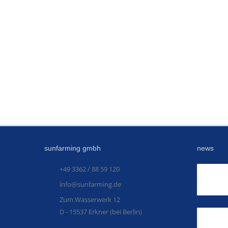
sunfarming gmbh
news
+49 3362 / 88 59 120
info@sunfarming.de
Zum Wasserwerk 12
D - 15537 Erkner (bei Berlin)