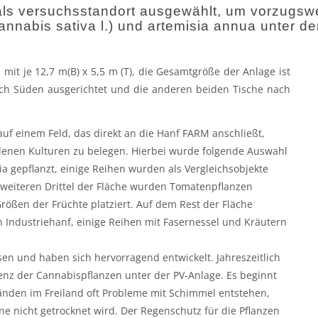
 als versuchsstandort ausgewählt, um vorzugsw
annabis sativa l.) und artemisia annua unter d
 mit je 12,7 m(B) x 5,5 m (T), die Gesamtgröße der Anlage ist
ach Süden ausgerichtet und die anderen beiden Tische nach
f einem Feld, das direkt an die Hanf FARM anschließt,
denen Kulturen zu belegen. Hierbei wurde folgende Auswahl
ia gepflanzt, einige Reihen wurden als Vergleichsobjekte
 weiteren Drittel der Fläche wurden Tomatenpflanzen
rößen der Früchte platziert. Auf dem Rest der Fläche
 Industriehanf, einige Reihen mit Fasernessel und Kräutern
n und haben sich hervorragend entwickelt. Jahreszeitlich
enz der Cannabispflanzen unter der PV-Anlage. Es beginnt
ständen im Freiland oft Probleme mit Schimmel entstehen,
ne nicht getrocknet wird. Der Regenschutz für die Pflanzen