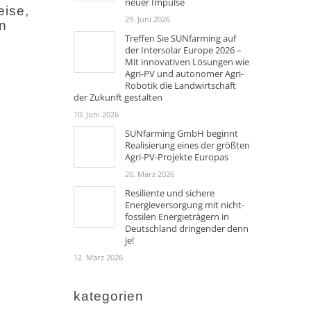
neuer Impulse
eise,
29. Juni 2026
en
Treffen Sie SUNfarming auf
der Intersolar Europe 2026 –
Mit innovativen Lösungen wie
Agri-PV und autonomer Agri-
Robotik die Landwirtschaft
der Zukunft gestalten
10. Juni 2026
SUNfarming GmbH beginnt
Realisierung eines der größten
Agri-PV-Projekte Europas
20. März 2026
Resiliente und sichere
Energieversorgung mit nicht-
fossilen Energieträgern in
Deutschland dringender denn
je!
12. März 2026
kategorien