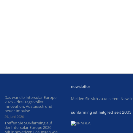
newsletter
Das war die Intersolar Europe
Melden Sie sich zu unserem Newsle
2026 – drei Tage voller
Innovation, Austausch und
neuer Impulse
sunfarming ist mitglied seit 2003
29. Juni 2026
Treffen Sie SUNfarming auf
der Intersolar Europe 2026 –
Mit innovativen Lösungen wie