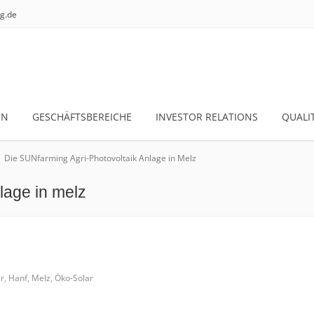
g.de
EN
GESCHÄFTSBEREICHE
INVESTOR RELATIONS
QUALI
Die SUNfarming Agri-Photovoltaik Anlage in Melz
lage in melz
ar
,
Hanf
,
Melz
,
Öko-Solar