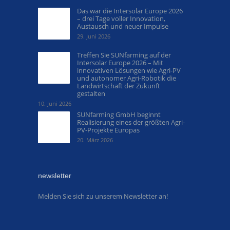
Das war die Intersolar Europe 2026
– drei Tage voller Innovation,
Austausch und neuer Impulse
29. Juni 2026
Treffen Sie SUNfarming auf der
Intersolar Europe 2026 – Mit
innovativen Lösungen wie Agri-PV
und autonomer Agri-Robotik die
Landwirtschaft der Zukunft
gestalten
10. Juni 2026
SUNfarming GmbH beginnt
Realisierung eines der größten Agri-
PV-Projekte Europas
20. März 2026
newsletter
Melden Sie sich zu unserem Newsletter an!