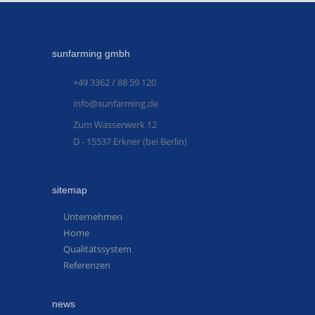
sunfarming gmbh
+49 3362 / 88 59 120
info@sunfarming.de
Zum Wasserwerk 12
D - 15537 Erkner (bei Berlin)
sitemap
Unternehmen
Home
Qualitätssystem
Referenzen
news