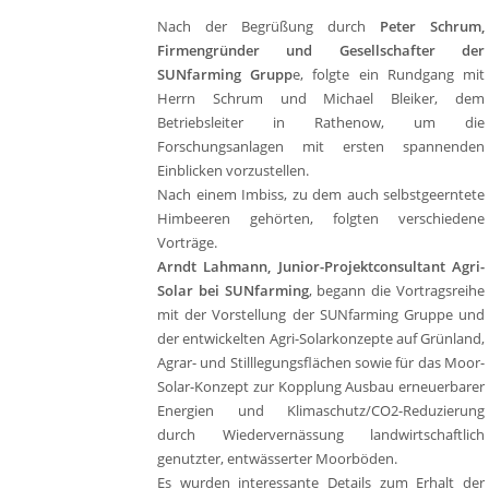
Nach der Begrüßung durch
Peter Schrum,
Firmengründer und Gesellschafter der
SUNfarming Grupp
e, folgte ein Rundgang mit
Herrn Schrum und Michael Bleiker, dem
Betriebsleiter in Rathenow, um die
Forschungsanlagen mit ersten spannenden
Einblicken vorzustellen.
Nach einem Imbiss, zu dem auch selbstgeerntete
Himbeeren gehörten, folgten verschiedene
Vorträge.
Arndt Lahmann, Junior-Projektconsultant Agri-
Solar bei SUNfarming
, begann die Vortragsreihe
mit der Vorstellung der SUNfarming Gruppe und
der entwickelten Agri-Solarkonzepte auf Grünland,
Agrar- und Stilllegungsflächen sowie für das Moor-
Solar-Konzept zur Kopplung Ausbau erneuerbarer
Energien und Klimaschutz/CO2-Reduzierung
durch Wiedervernässung landwirtschaftlich
genutzter, entwässerter Moorböden.
Es wurden interessante Details zum Erhalt der