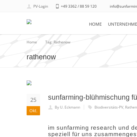
PV-Login
+49 3362 / 88 59 120
info@sunfarmin
HOME
UNTERNEHM
Home
Tag: Rathenow
rathenow
sunfarming-blühmischung für
25
By U. Eckmann
Biodiversitäts-PV
,
Rathe
Okt.
im sunfarming research und d
speziell für uns zusammengest