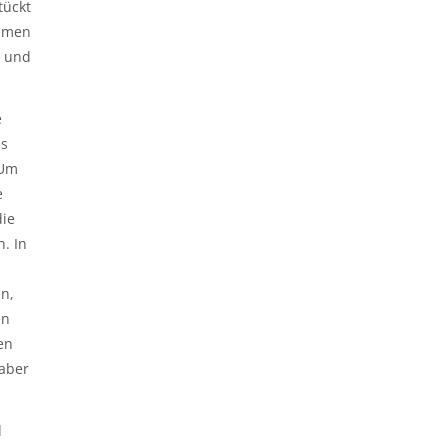
tückt
ehmen
n und
e
us
„Um
e
die
. In
n,
en
en
 aber
d