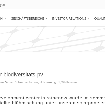
g.de
EN
GESCHÄFTSBEREICHE
INVESTOR RELATIONS
QUALI
 biodiversitäts-pv
now
,
Samen Schwarzenberger
,
SUNfarming B1
,
Wildblumen
evelopment center in rathenow wurde im somme
ellte blühmischung unter unseren solarpanelen