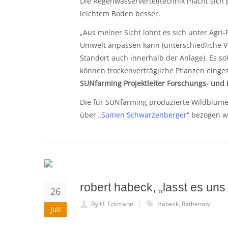
Die Regenwasserverteiltechnik macht sich 
leichtem Boden besser.
„Aus meiner Sicht lohnt es sich unter Agri-
Umwelt anpassen kann (unterschiedliche Ve
Standort auch innerhalb der Anlage). Es so
können trockenverträgliche Pflanzen einges
SUNfarming Projektleiter Forschungs- und
Die für SUNfarming produzierte Wildblu
über „
Samen Schwarzenberger
“ bezogen w
robert habeck, „lasst es uns 
26
By U. Eckmann
Habeck
,
Rathenow
Juli