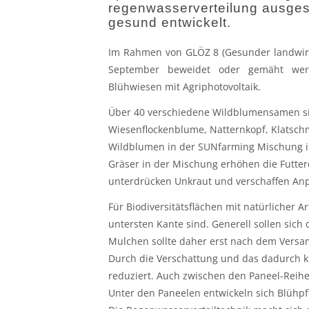
regenwasserverteilung ausgesä
gesund entwickelt.
Im Rahmen von GLÖZ 8 (Gesunder landwirtsc
September beweidet oder gemäht werd
Blühwiesen mit Agriphotovoltaik.
Über 40 verschiedene Wildblumensamen sin
Wiesenflockenblume, Natternkopf, Klatschm
Wildblumen in der SUNfarming Mischung ist
Gräser in der Mischung erhöhen die Futterq
unterdrücken Unkraut und verschaffen An
Für Biodiversitätsflächen mit natürlicher A
untersten Kante sind. Generell sollen sich
Mulchen sollte daher erst nach dem Versam
Durch die Verschattung und das dadurch k
reduziert. Auch zwischen den Paneel-Reih
Unter den Paneelen entwickeln sich Blühpf