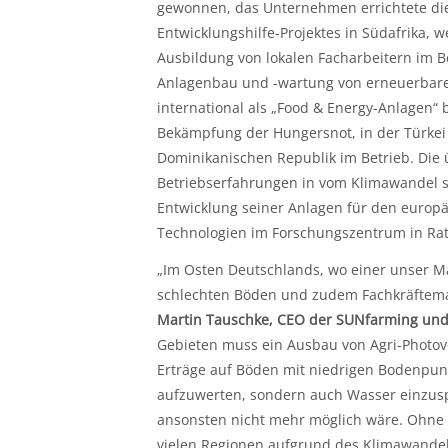
gewonnen, das Unternehmen errichtete die
Entwicklungshilfe-Projektes in Südafrika, 
Ausbildung von lokalen Facharbeitern im B
Anlagenbau und -wartung von erneuerbare
international als „Food & Energy-Anlagen“
Bekämpfung der Hungersnot, in der Türkei
Dominikanischen Republik im Betrieb. Die
Betriebserfahrungen in vom Klimawandel s
Entwicklung seiner Anlagen für den europä
Technologien im Forschungszentrum in Ra
„Im Osten Deutschlands, wo einer unser Ma
schlechten Böden und zudem Fachkräfteman
Martin Tauschke, CEO der SUNfarming un
Gebieten muss ein Ausbau von Agri-Photovo
Erträge auf Böden mit niedrigen Bodenpun
aufzuwerten, sondern auch Wasser einzusp
ansonsten nicht mehr möglich wäre. Ohne Ag
vielen Regionen aufgrund des Klimawandel