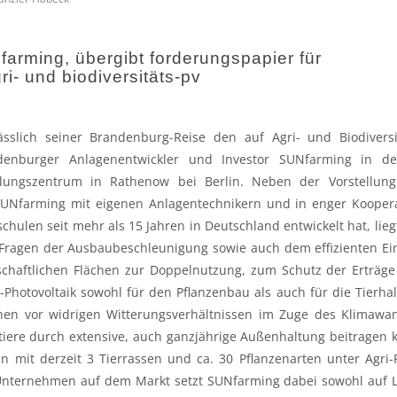
farming, übergibt forderungspapier für
i- und biodiversitäts-pv
sslich seiner Brandenburg-Reise den auf Agri- und Biodiversi
andenburger Anlagenentwickler und Investor SUNfarming in d
lungszentrum in Rathenow bei Berlin. Neben der Vorstellung
SUNfarming mit eigenen Anlagentechnikern und in enger Kooper
hulen seit mehr als 15 Jahren in Deutschland entwickelt hat, lieg
Fragen der Ausbaubeschleunigung sowie auch dem effizienten Ei
tschaftlichen Flächen zur Doppelnutzung, zum Schutz der Erträg
i-Photovoltaik sowohl für den Pflanzenbau als auch für die Tierha
chen vor widrigen Witterungsverhältnissen im Zuge des Klimawa
tiere durch extensive, auch ganzjährige Außenhaltung beitragen 
 mit derzeit 3 Tierrassen und ca. 30 Pflanzenarten unter Agri-
s Unternehmen auf dem Markt setzt SUNfarming dabei sowohl auf L