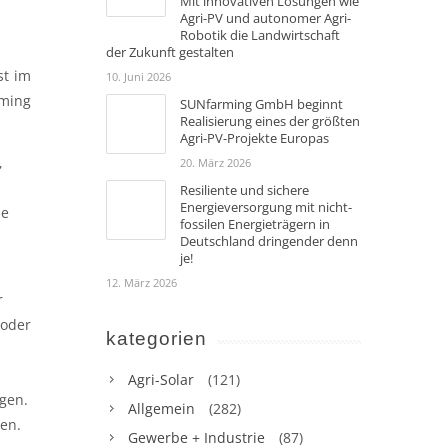
Mit innovativen Lösungen wie
Agri-PV und autonomer Agri-
Robotik die Landwirtschaft
der Zukunft gestalten
st im
10. Juni 2026
ming
SUNfarming GmbH beginnt
Realisierung eines der größten
Agri-PV-Projekte Europas
,
20. März 2026
Resiliente und sichere
Energieversorgung mit nicht-
ne
fossilen Energieträgern in
Deutschland dringender denn
je!
12. März 2026
r
 oder
kategorien
Agri-Solar
(121)
gen.
Allgemein
(282)
en.
Gewerbe + Industrie
(87)