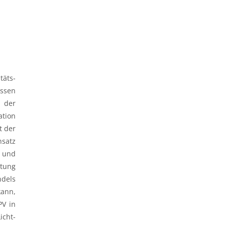
täts-
essen
 der
ation
t der
nsatz
e und
ltung
ndels
kann,
PV in
icht-