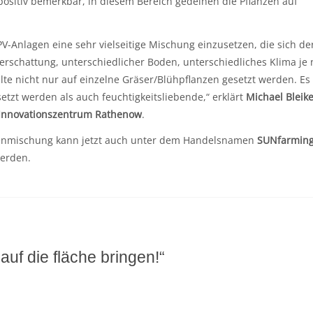
positiv bemerkbar, in diesem Bereich gedeihen die Pflanzen auf
PV-Anlagen eine sehr vielseitige Mischung einzusetzen, die sich de
rschattung, unterschiedlicher Boden, unterschiedliches Klima je
llte nicht nur auf einzelne Gräser/Blühpflanzen gesetzt werden. Es
etzt werden als auch feuchtigkeitsliebende,“ erklärt
Michael Bleike
 Innovationszentrum Rathenow
.
menmischung kann jetzt auch unter dem Handelsnamen
SUNfarming
erden.
auf die fläche bringen!“