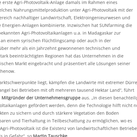
 erste Agri-Photovoltaik-Anlage damals im Rahmen eines
welches Nahrungsmittelproduktion unter Agri-Photovoltaik mit der
ereich nachhaltiger Landwirtschaft, Elektroingenieurwesen und
 Energien-Anlagen kombinierte. Inzwischen hat SUNfarming die
 bekannten Agri-Photovoltaikanlagen u.a. in Madagaskar zur
 an einem syrischen Flüchtlingscamp oder auch in der
 über mehr als ein Jahrzehnt gewonnenen technischen und
tark beeinträchtigten Regionen hat das Unternehmen in die
ischen Markt eingebracht und präsentiert alle Lösungen seiner
thenow.
rktschwerpunkte liegt, kämpfen die Landwirte mit extremer Dürre
gel bei Betrieben mit oft mehreren tausend Hektar Land“, führt
d Mitgründer der Unternehmensgruppe
aus. „In diesen benachteil
ltaikanlagen gefördert werden, denn die Technologie hilft nicht n
kten zu sichern und durch stärkere Vegetation den Boden
aren und Tierhaltung in Teilbeschattung zu ermöglichen, wo es
ri-Photovoltaik ist die Existenz von landwirtschaftlichen Betriebe
s in Gefahr“, so
Martin Tauschke
.