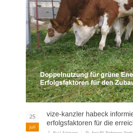
vize-kanzler habeck informie
25
erfolgsfaktoren für die erre
Juli
By U. Eckmann
Agri-PV
,
Rathenow
,
Vizek