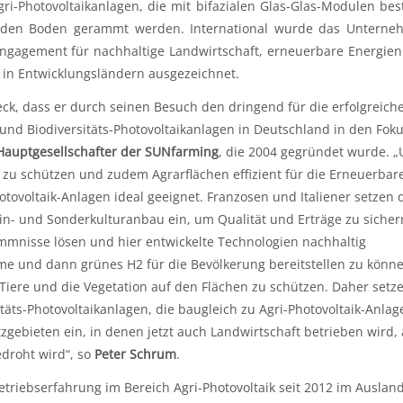
-Photovoltaikanlagen, die mit bifazialen Glas-Glas-Modulen bes
in den Boden gerammt werden. International wurde das Untern
 Engagement für nachhaltige Landwirtschaft, erneuerbare Energie
 in Entwicklungsländern ausgezeichnet.
ck, dass er durch seinen Besuch den dringend für die erfolgreich
nd Biodiversitäts-Photovoltaikanlagen in Deutschland in den Fok
Hauptgesellschafter der SUNfarming
, die 2004 gegründet wurde. 
 zu schützen und zudem Agrarflächen effizient für die Erneuerbar
otovoltaik-Anlagen ideal geeignet. Franzosen und Italiener setzen 
in- und Sonderkulturanbau ein, um Qualität und Erträge zu sichern
mnisse lösen und hier entwickelte Technologien nachhaltig
me und dann grünes H2 für die Bevölkerung bereitstellen zu könne
iere und die Vegetation auf den Flächen zu schützen. Daher setz
itäts-Photovoltaikanlagen, die baugleich zu Agri-Photovoltaik-Anlag
zgebieten ein, in denen jetzt auch Landwirtschaft betrieben wird,
droht wird“, so
Peter Schrum
.
triebserfahrung im Bereich Agri-Photovoltaik seit 2012 im Auslan