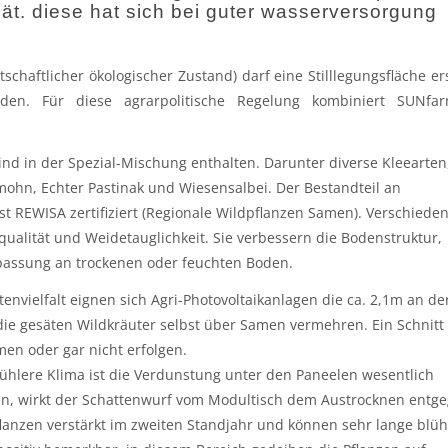
t. diese hat sich bei guter wasserversorgung
haftlicher ökologischer Zustand) darf eine Stilllegungsfläche er
en. Für diese agrarpolitische Regelung kombiniert SUNfar
d in der Spezial-Mischung enthalten. Darunter diverse Kleearten
ohn, Echter Pastinak und Wiesensalbei. Der Bestandteil an
 REWISA zertifiziert (Regionale Wildpflanzen Samen). Verschiede
ualität und Weidetauglichkeit. Sie verbessern die Bodenstruktur,
passung an trockenen oder feuchten Boden.
rtenvielfalt eignen sich Agri-Photovoltaikanlagen die ca. 2,1m an de
 die gesäten Wildkräuter selbst über Samen vermehren. Ein Schnitt
en oder gar nicht erfolgen.
ühlere Klima ist die Verdunstung unter den Paneelen wesentlich
en, wirkt der Schattenwurf vom Modultisch dem Austrocknen entge
lanzen verstärkt im zweiten Standjahr und können sehr lange blüh